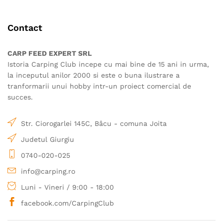
variații.
Opțiunile
Opțiunile
pot
Contact
pot
fi
fi
alese
alese
în
CARP FEED EXPERT SRL
în
pagina
Istoria Carping Club incepe cu mai bine de 15 ani in urma,
pagina
produsului.
la inceputul anilor 2000 si este o buna ilustrare a
produsului.
tranformarii unui hobby intr-un proiect comercial de
succes.
Str. Ciorogarlei 145C, Bâcu - comuna Joita
Judetul Giurgiu
0740-020-025
info@carping.ro
Luni - Vineri / 9:00 - 18:00
facebook.com/CarpingClub