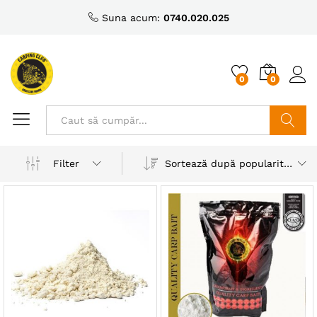
Suna acum:
0740.020.025
0
0
Caută
Sortează după popularitatea vânzărilor
Filter
ț
ț
nim
xim