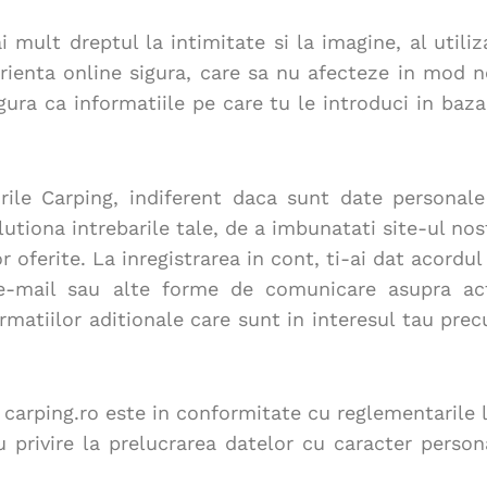
 mult dreptul la intimitate si la imagine, al utili
xperienta online sigura, care sa nu afecteze in mod n
ura ca informatiile pe care tu le introduci in baza
urile Carping, indiferent daca sunt date personal
lutiona intrebarile tale, de a imbunatati site-ul nost
or oferite. La inregistrarea in cont, ti-ai dat acordul
e-mail sau alte forme de comunicare asupra actu
ormatiilor aditionale care sunt in interesul tau pre
 carping.ro este in conformitate cu reglementarile l
 privire la prelucrarea datelor cu caracter persona