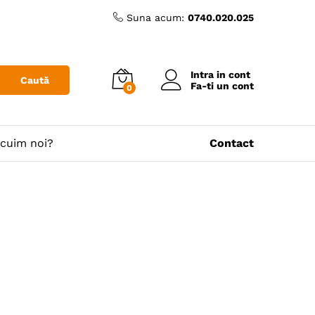
Suna acum:
0740.020.025
Intra in cont
Caută
Fa-ti un cont
0
cuim noi?
Contact