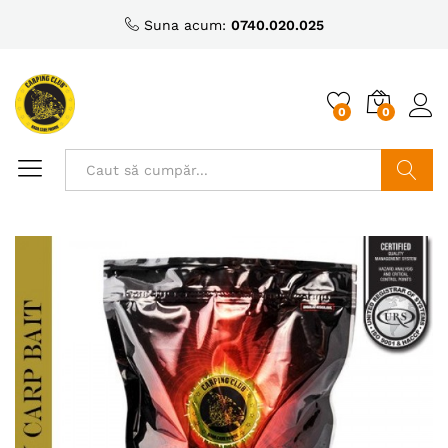
Suna acum:
0740.020.025
0
0
Caută