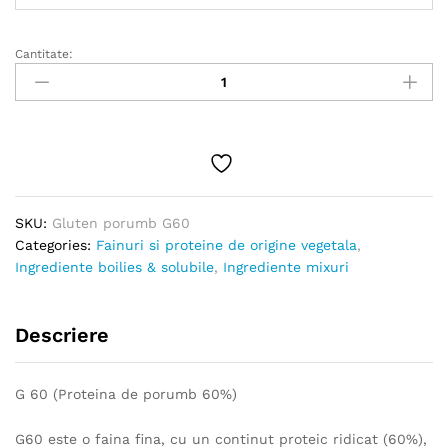
la
90.00 lei
Cantitate:
Gluten
porumb
G60
quantity
SKU:
Gluten porumb G60
Categories:
Fainuri si proteine de origine vegetala
,
Ingrediente boilies & solubile
,
Ingrediente mixuri
Descriere
G 60 (Proteina de porumb 60%)
G60 este o faina fina, cu un continut proteic ridicat (60%),