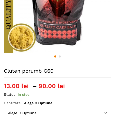
Gluten porumb G60
Interval
13.00
lei
–
90.00
lei
de
Status:
In stoc
prețuri:
13.00 lei
Cantitate:
Alege O Opțiune
până