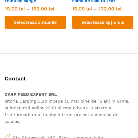
Faina de sange
Faina de soia full fat
Interval
Interva
19.00
lei
–
150.00
lei
15.00
lei
–
130.00
lei
de
de
prețuri:
prețuri
Selectează opțiunile
Selectează opțiunile
19.00 lei
15.00 l
până
până
Acest
Acest
la
la
150.00 lei
130.00 
produs
produs
are
are
mai
mai
multe
multe
variații.
variații.
Opțiunile
Opțiunile
Contact
pot
pot
fi
fi
alese
alese
CARP FEED EXPERT SRL
în
în
Istoria Carping Club incepe cu mai bine de 15 ani in urma,
pagina
pagina
la inceputul anilor 2000 si este o buna ilustrare a
produsului.
produsului.
tranformarii unui hobby intr-un proiect comercial de
succes.
Str. Ciorogarlei 145C, Bâcu - comuna Joita