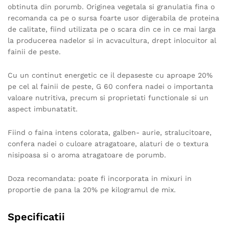
obtinuta din porumb. Originea vegetala si granulatia fina o
recomanda ca pe o sursa foarte usor digerabila de proteina
de calitate, fiind utilizata pe o scara din ce in ce mai larga
la producerea nadelor si in acvacultura, drept inlocuitor al
fainii de peste.
Cu un continut energetic ce il depaseste cu aproape 20%
pe cel al fainii de peste, G 60 confera nadei o importanta
valoare nutritiva, precum si proprietati functionale si un
aspect imbunatatit.
Fiind o faina intens colorata, galben- aurie, stralucitoare,
confera nadei o culoare atragatoare, alaturi de o textura
nisipoasa si o aroma atragatoare de porumb.
Doza recomandata: poate fi incorporata in mixuri in
proportie de pana la 20% pe kilogramul de mix.
Specificatii