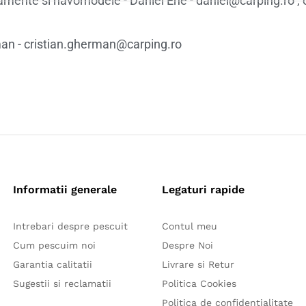
ipamente si navomodele - Daniel Ene - daniel@carping.ro ,
rman - cristian.gherman@carping.ro
Informatii generale
Legaturi rapide
Intrebari despre pescuit
Contul meu
Cum pescuim noi
Despre Noi
Garantia calitatii
Livrare si Retur
Sugestii si reclamatii
Politica Cookies
Politica de confidentialitate