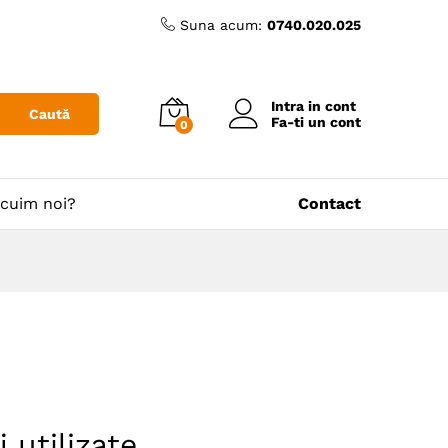
Suna acum:
0740.020.025
Intra in cont
Caută
Fa-ti un cont
0
cuim noi?
Contact
 utilizate