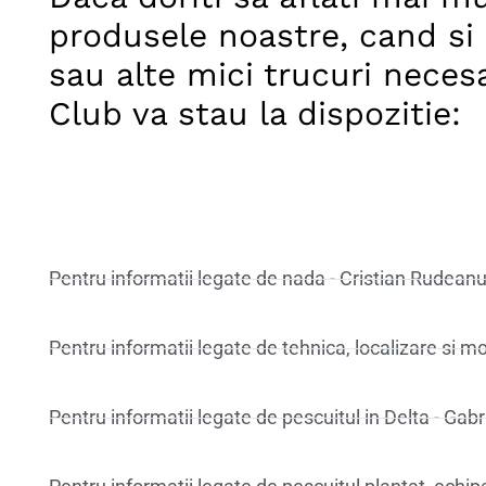
produsele noastre, cand si
sau alte mici trucuri necesa
Club va stau la dispozitie:
Pentru informatii legate de nada - Cristian Rudeanu
Pentru informatii legate de tehnica, localizare si m
Pentru informatii legate de pescuitul in Delta - Gab