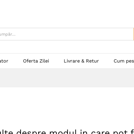
ator
Oferta Zilei
Livrare & Retur
Cum pes
lte despre modul in care pot fi