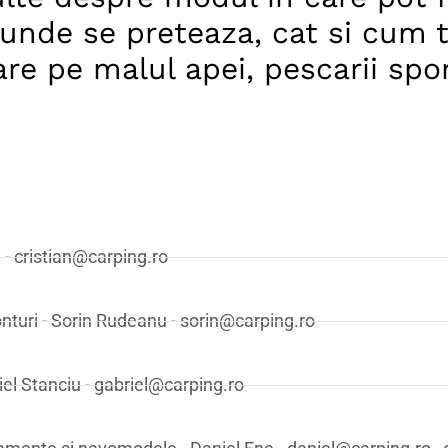
 unde se preteaza, cat si cum t
re pe malul apei, pescarii spor
 - cristian@carping.ro
onturi - Sorin Rudeanu - sorin@carping.ro
riel Stanciu - gabriel@carping.ro