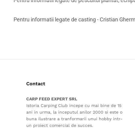
Pentru informatii legate de pescuitul plantat, ech
Pentru informatii legate de casting - Cristian Ghe
Contact
CARP FEED EXPERT SRL
Istoria Carping Club incepe cu mai bine de 15
ani in urma, la inceputul anilor 2000 si este o
buna ilustrare a tranformarii unui hobby intr-
un proiect comercial de succes.