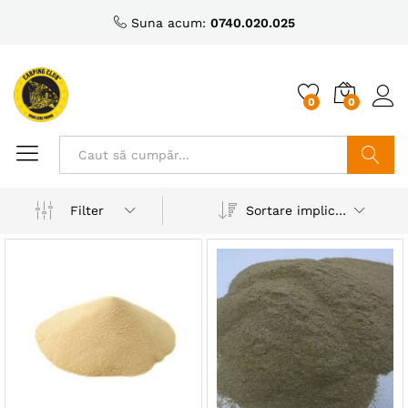
Suna acum:
0740.020.025
0
0
Caută
Sortare implicită
Filter
ț
ț
nim
xim