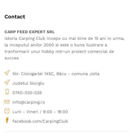
variații.
pot
Opțiunile
fi
Contact
pot
alese
fi
în
alese
CARP FEED EXPERT SRL
pagina
în
Istoria Carping Club incepe cu mai bine de 15 ani in urma,
produsului.
pagina
la inceputul anilor 2000 si este o buna ilustrare a
produsului.
tranformarii unui hobby intr-un proiect comercial de
succes.
Str. Ciorogarlei 145C, Bâcu - comuna Joita
Judetul Giurgiu
0740-020-025
info@carping.ro
Luni - Vineri / 9:00 - 18:00
facebook.com/CarpingClub