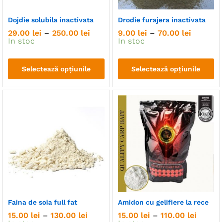
Dojdie solubila inactivata
Drodie furajera inactivata
Interval
Interval
29.00
lei
–
250.00
lei
9.00
lei
–
70.00
lei
de
de
In stoc
In stoc
prețuri:
prețuri:
29.00 lei
9.00 lei
până
până
Selectează opțiunile
Selectează opțiunile
la
la
250.00 lei
70.00 le
Acest
Acest
produs
produs
are
are
mai
mai
multe
multe
variații.
variații.
Opțiunile
Opțiunile
pot
pot
fi
fi
alese
alese
în
în
Faina de soia full fat
Amidon cu gelifiere la rece
pagina
pagina
Interval
Interva
15.00
lei
–
130.00
lei
15.00
lei
–
110.00
lei
produsului.
produsului.