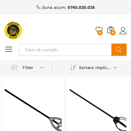
Suna acum:
0740.020.025
0
0
Caută
Sortare implicită
Filter
ț
ț
nim
xim