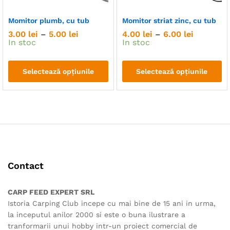
Momitor plumb, cu tub
Momitor striat zinc, cu tub
Interval
Interval
3.00
lei
–
5.00
lei
4.00
lei
–
6.00
lei
de
de
In stoc
In stoc
prețuri:
prețuri:
3.00 lei
4.00 lei
până
până
Selectează opțiunile
Selectează opțiunile
la
la
5.00 lei
6.00 lei
Acest
Acest
produs
produs
are
are
mai
mai
multe
multe
variații.
variații.
Opțiunile
Opțiunile
Contact
pot
pot
fi
fi
alese
alese
CARP FEED EXPERT SRL
în
în
Istoria Carping Club incepe cu mai bine de 15 ani in urma,
pagina
pagina
la inceputul anilor 2000 si este o buna ilustrare a
produsului.
produsului.
tranformarii unui hobby intr-un proiect comercial de