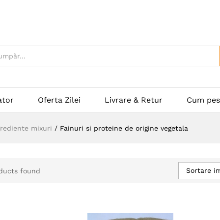
ator
Oferta Zilei
Livrare & Retur
Cum pes
grediente mixuri
/
Fainuri si proteine de origine vegetala
Sortare im
ducts found