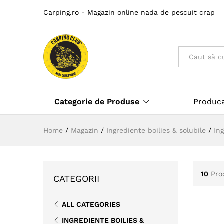
Carping.ro - Magazin online nada de pescuit crap
Toate
Categorie de Produse
Produc
Home
/
Magazin
/
Ingrediente boilies & solubile
/
In
10
Pro
CATEGORII
ALL CATEGORIES
INGREDIENTE BOILIES &