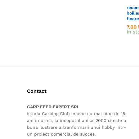
recom
boilie
floare
7.00
7.00
In st
Contact
CARP FEED EXPERT SRL
Istoria Carping Club incepe cu mai bine de 15
ani in urma, la inceputul anilor 2000 si este o
buna ilustrare a tranformarii unui hobby intr-
un proiect comercial de succes.