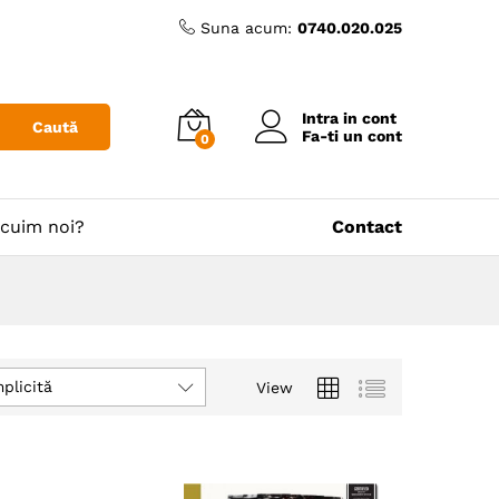
Suna acum:
0740.020.025
Intra in cont
Caută
Fa-ti un cont
0
cuim noi?
Contact
plicită
View