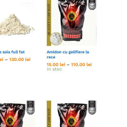
 soia full fat
Amidon cu gelifiere la
rece
Interval
ei
ei
–
130.00
130.00
lei
lei
de
c
Interval
15.00
15.00
lei
lei
–
110.00
110.00
lei
lei
prețuri:
de
In stoc
15.00 lei
prețuri:
până
15.00 lei
la
până
130.00 lei
la
110.00 lei