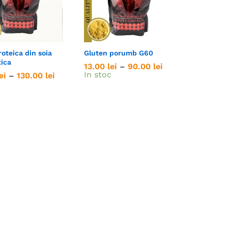
roteica din soia
Gluten porumb G60
ica
Interval
13.00
13.00
lei
lei
–
90.00
90.00
lei
lei
de
In stoc
Interval
ei
ei
–
130.00
130.00
lei
lei
prețuri:
de
c
13.00 lei
prețuri:
până
15.00 lei
la
până
90.00 lei
la
130.00 lei