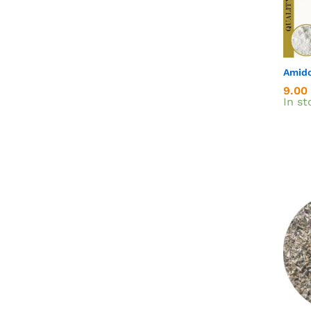
Amido
9.00
9.00
In st