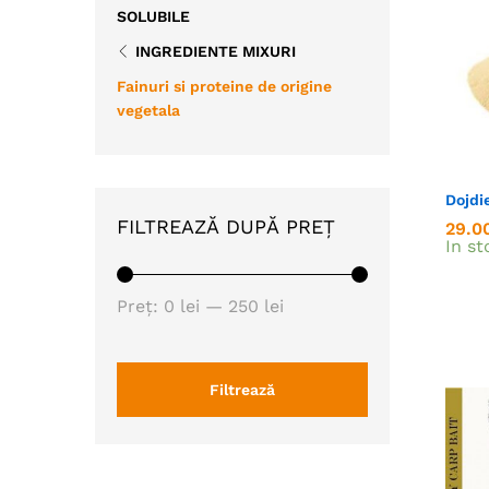
SOLUBILE
INGREDIENTE MIXURI
Fainuri si proteine de origine
vegetala
Dojdie
FILTREAZĂ DUPĂ PREȚ
29.0
29.0
In st
Preț
Preț
Preț:
0 lei
—
250 lei
minim
maxim
Filtrează