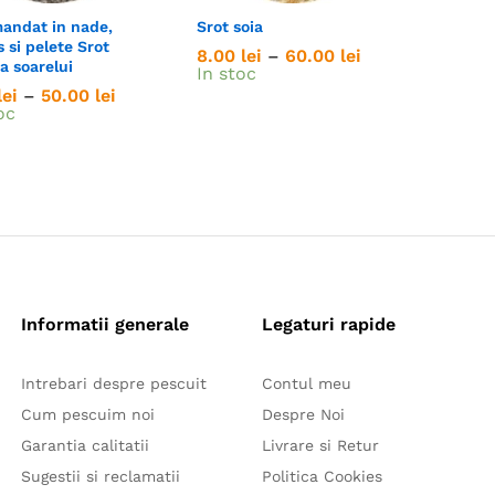
andat in nade,
Srot soia
s si pelete Srot
Interval
8.00
8.00
lei
lei
–
60.00
60.00
lei
lei
a soarelui
de
In stoc
prețuri:
Interval
lei
lei
–
50.00
50.00
lei
lei
8.00 lei
de
oc
până
prețuri:
la
7.00 lei
60.00 lei
până
la
50.00 lei
Informatii generale
Legaturi rapide
Intrebari despre pescuit
Contul meu
Cum pescuim noi
Despre Noi
Garantia calitatii
Livrare si Retur
Sugestii si reclamatii
Politica Cookies