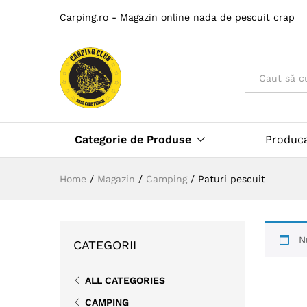
Carping.ro - Magazin online nada de pescuit crap
Toate
Categorie de Produse
Produc
Home
/
Magazin
/
Camping
/
Paturi pescuit
N
CATEGORII
ALL CATEGORIES
CAMPING