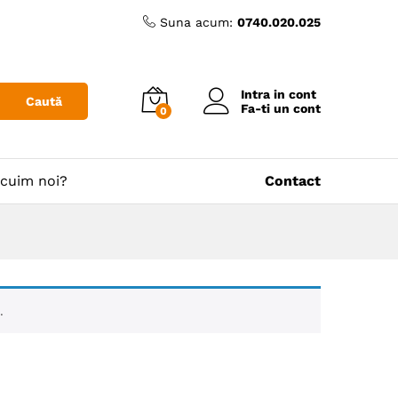
Suna acum:
0740.020.025
Intra in cont
Caută
Fa-ti un cont
0
cuim noi?
Contact
.