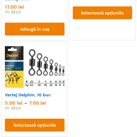
17.00
lei
In stoc
Selectează opțiunile
Acest
produs
Adaugă în coș
are
mai
multe
variații.
Opțiunile
pot
fi
alese
în
Vartej Delphin, 10 buc
pagina
Interval
5.00
lei
–
7.00
lei
produsului.
de
In stoc
prețuri:
5.00 lei
până
Selectează opțiunile
la
7.00 lei
Acest