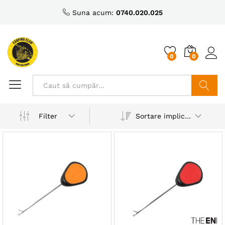
Suna acum:
0740.020.025
0
0
Caută
Sortare implicită
Filter
ț
ț