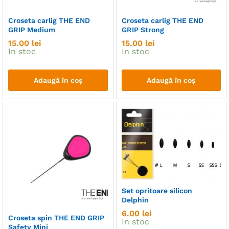
nim
xim
Croseta carlig THE END
Croseta carlig THE END
GRIP Medium
GRIP Strong
15.00
lei
15.00
lei
In stoc
In stoc
Adaugă în coș
Adaugă în coș
Set opritoare silicon
Delphin
6.00
lei
Croseta spin THE END GRIP
In stoc
Safety Mini