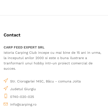
produs
are
mai
multe
variații.
Opțiunile
Contact
pot
fi
alese
CARP FEED EXPERT SRL
în
Istoria Carping Club incepe cu mai bine de 15 ani in urma,
pagina
la inceputul anilor 2000 si este o buna ilustrare a
produsului.
tranformarii unui hobby intr-un proiect comercial de
succes.
Str. Ciorogarlei 145C, Bâcu - comuna Joita
Judetul Giurgiu
0740-020-025
info@carping.ro