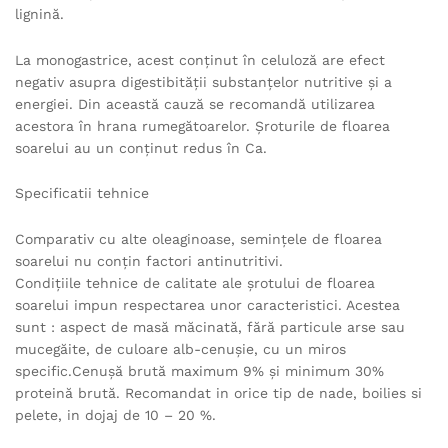
lignină.
La monogastrice, acest conţinut în celuloză are efect
negativ asupra digestibităţii substanţelor nutritive şi a
energiei. Din această cauză se recomandă utilizarea
acestora în hrana rumegătoarelor. Şroturile de floarea
soarelui au un conţinut redus în Ca.
Specificatii tehnice
Comparativ cu alte oleaginoase, seminţele de floarea
soarelui nu conţin factori antinutritivi.
Condiţiile tehnice de calitate ale şrotului de floarea
soarelui impun respectarea unor caracteristici. Acestea
sunt : aspect de masă măcinată, fără particule arse sau
mucegăite, de culoare alb-cenuşie, cu un miros
specific.Cenuşă brută maximum 9% şi minimum 30%
proteină brută. Recomandat in orice tip de nade, boilies si
pelete, in dojaj de 10 – 20 %.