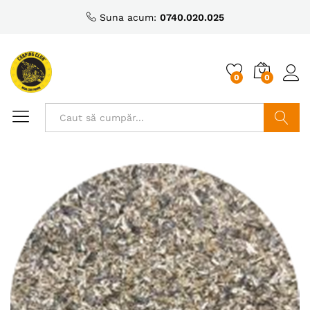
Suna acum:
0740.020.025
0
0
Caută