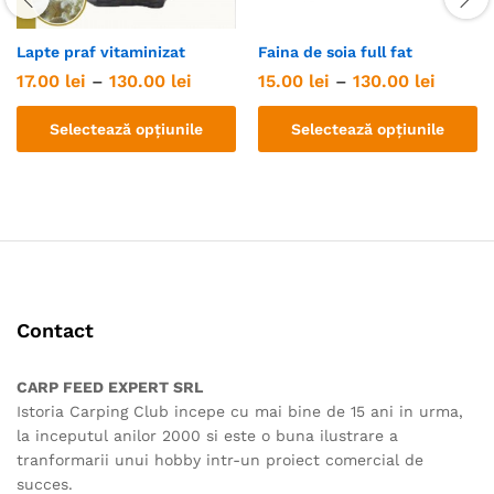
Lapte praf vitaminizat
Faina de soia full fat
Interval
Interva
17.00
lei
–
130.00
lei
15.00
lei
–
130.00
lei
de
de
prețuri:
prețuri
Selectează opțiunile
Selectează opțiunile
17.00 lei
15.00 l
până
până
Acest
Acest
la
la
130.00 lei
130.00 
produs
produs
are
are
mai
mai
multe
multe
variații.
variații.
Opțiunile
Opțiunile
Contact
pot
pot
fi
fi
alese
alese
CARP FEED EXPERT SRL
în
în
Istoria Carping Club incepe cu mai bine de 15 ani in urma,
pagina
pagina
la inceputul anilor 2000 si este o buna ilustrare a
produsului.
produsului.
tranformarii unui hobby intr-un proiect comercial de
succes.