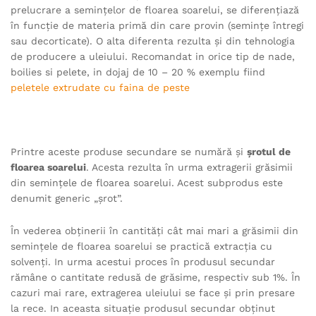
prelucrare a seminţelor de floarea soarelui, se diferenţiază
în funcţie de materia primă din care provin (seminţe întregi
sau decorticate). O alta diferenta rezulta şi din tehnologia
de producere a uleiului. Recomandat in orice tip de nade,
boilies si pelete, in dojaj de 10 – 20 % exemplu fiind
peletele extrudate cu faina de peste
Printre aceste produse secundare se numără şi
şrotul de
floarea soarelui
. Acesta rezulta în urma extragerii grăsimii
din seminţele de floarea soarelui. Acest subprodus este
denumit generic „şrot”.
În vederea obţinerii în cantităţi cât mai mari a grăsimii din
seminţele de floarea soarelui se practică extracţia cu
solvenţi. In urma acestui proces în produsul secundar
rămâne o cantitate redusă de grăsime, respectiv sub 1%. În
cazuri mai rare, extragerea uleiului se face şi prin presare
la rece. In aceasta situaţie produsul secundar obţinut