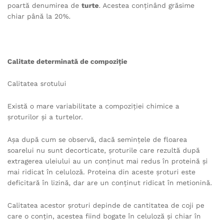
poartă denumirea de
turte
. Acestea conţinând grăsime
chiar până la 20%.
Calitate determinată de compoziţie
Calitatea srotului
Există o mare variabilitate a compoziţiei chimice a
şroturilor şi a turtelor.
Aşa după cum se observă, dacă seminţele de floarea
soarelui nu sunt decorticate, şroturile care rezultă după
extragerea uleiului au un conţinut mai redus în proteină şi
mai ridicat în celuloză. Proteina din aceste şroturi este
deficitară în lizină, dar are un conţinut ridicat în metionină.
Calitatea acestor şroturi depinde de cantitatea de coji pe
care o conţin, acestea fiind bogate în celuloză şi chiar în