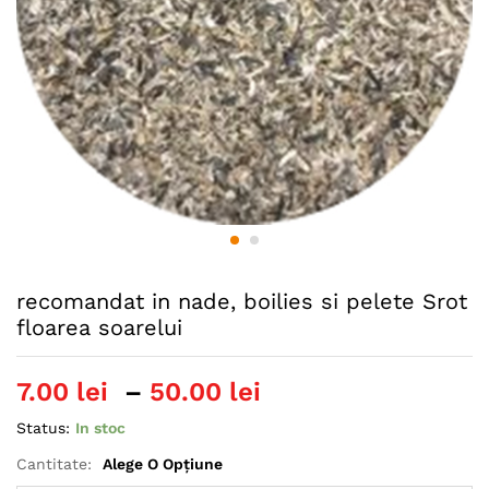
recomandat in nade, boilies si pelete Srot
floarea soarelui
Interval
7.00
lei
–
50.00
lei
de
Status:
In stoc
prețuri:
7.00 lei
Cantitate:
Alege O Opțiune