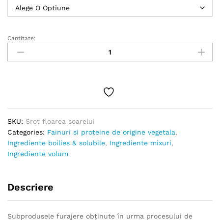
până
la
50.00 lei
Cantitate:
recomandat
in
nade,
boilies
si
pelete
Srot
floarea
SKU:
Srot floarea soarelui
soarelui
Categories:
Fainuri si proteine de origine vegetala
,
quantity
Ingrediente boilies & solubile
,
Ingrediente mixuri
,
Ingrediente volum
Descriere
Subprodusele furajere obţinute în urma procesului de