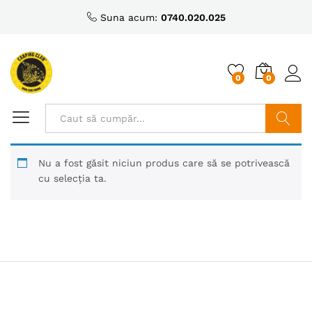
Suna acum:
0740.020.025
0
0
Caută
Nu a fost găsit niciun produs care să se potrivească
cu selecția ta.