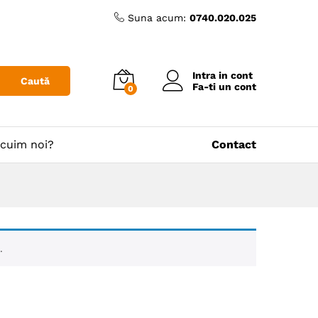
Suna acum:
0740.020.025
Intra in cont
Caută
Fa-ti un cont
0
cuim noi?
Contact
.