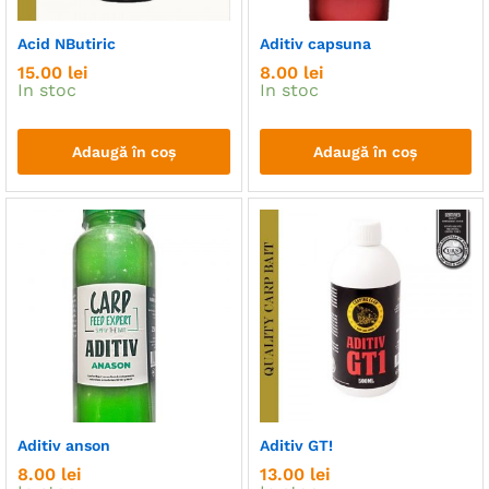
Acid NButiric
Aditiv capsuna
15.00
lei
8.00
lei
In stoc
In stoc
Adaugă în coș
Adaugă în coș
Aditiv anson
Aditiv GT!
8.00
lei
13.00
lei