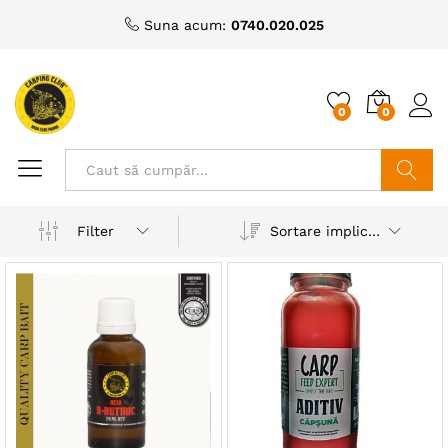
Suna acum:
0740.020.025
0
0
Caută
Sortare implicită
Filter
ț
ț
nim
xim