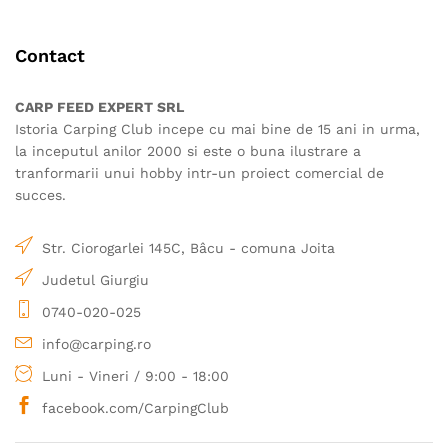
variații.
variații.
Opțiunile
Opțiunile
Contact
pot
pot
fi
fi
alese
alese
CARP FEED EXPERT SRL
în
în
Istoria Carping Club incepe cu mai bine de 15 ani in urma,
pagina
pagina
la inceputul anilor 2000 si este o buna ilustrare a
produsului.
produsului.
tranformarii unui hobby intr-un proiect comercial de
succes.
Str. Ciorogarlei 145C, Bâcu - comuna Joita
Judetul Giurgiu
0740-020-025
info@carping.ro
Luni - Vineri / 9:00 - 18:00
facebook.com/CarpingClub