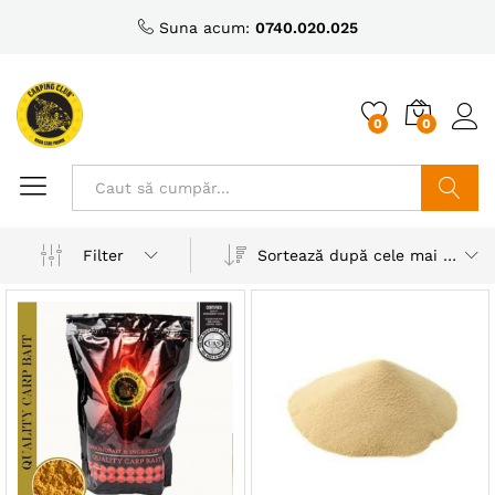
Suna acum:
0740.020.025
0
0
Caută
Sortează după cele mai recente
Filter
ț
ț
nim
xim