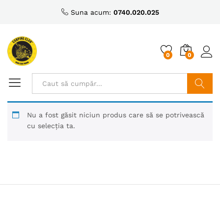
Suna acum:
0740.020.025
0
0
Caută
Nu a fost găsit niciun produs care să se potrivească
cu selecția ta.