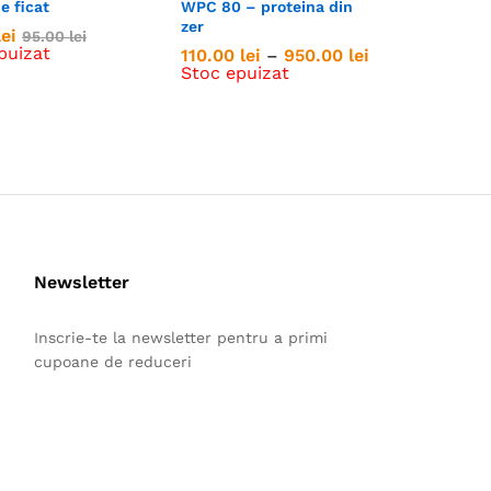
e ficat
WPC 80 – proteina din
zer
lei
lei
95.00
95.00
lei
lei
puizat
Interval
110.00
110.00
lei
lei
–
950.00
950.00
lei
lei
de
Stoc epuizat
prețuri:
110.00 lei
până
la
950.00 lei
Newsletter
Inscrie-te la newsletter pentru a primi
cupoane de reduceri