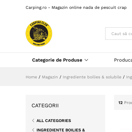
Carping.ro - Magazin online nada de pescuit crap
Toate
Categorie de Produse
Produc
Home
/
Magazin
/
Ingrediente boilies & solubile
/
In
12
Pro
CATEGORII
ALL CATEGORIES
INGREDIENTE BOILIES &