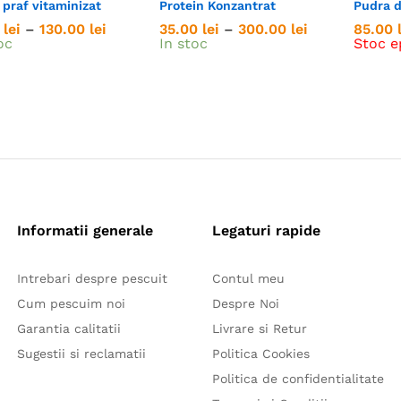
 praf vitaminizat
Protein Konzantrat
Pudra d
Interval
Interval
0
0
lei
lei
–
130.00
130.00
lei
lei
35.00
35.00
lei
lei
–
300.00
300.00
lei
lei
85.00
85.00
de
de
oc
In stoc
Stoc e
prețuri:
prețuri:
17.00 lei
35.00 lei
până
până
la
la
130.00 lei
300.00 lei
Informatii generale
Legaturi rapide
Intrebari despre pescuit
Contul meu
Cum pescuim noi
Despre Noi
Garantia calitatii
Livrare si Retur
Sugestii si reclamatii
Politica Cookies
Politica de confidentialitate