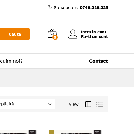
Suna acum:
0740.020.025
Intra in cont
Caută
Fa-ti un cont
0
cuim noi?
Contact
plicită
View