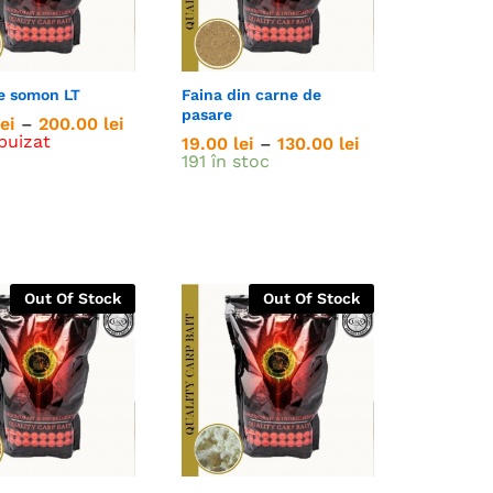
e somon LT
Faina din carne de
pasare
Interval
lei
lei
–
200.00
200.00
lei
lei
de
puizat
Interval
19.00
19.00
lei
lei
–
130.00
130.00
lei
lei
prețuri:
de
191 în stoc
25.00 lei
prețuri:
până
19.00 lei
la
până
200.00 lei
la
130.00 lei
Out Of Stock
Out Of Stock