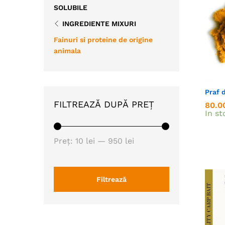
SOLUBILE
INGREDIENTE MIXURI
Fainuri si proteine de origine
animala
Praf 
FILTREAZĂ DUPĂ PREȚ
80.0
80.0
In st
Preț
Preț
Preț:
10 lei
—
950 lei
minim
maxim
Filtrează