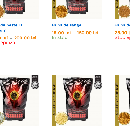
 de peste LT
Faina de sange
Faina d
ium
Interval
19.00
19.00
lei
lei
–
150.00
150.00
lei
lei
25.00
25.00
de
In stoc
Stoc e
Interval
0
0
lei
lei
–
200.00
200.00
lei
lei
prețuri:
de
 epuizat
19.00 lei
prețuri:
până
25.00 lei
la
până
150.00 lei
la
200.00 lei