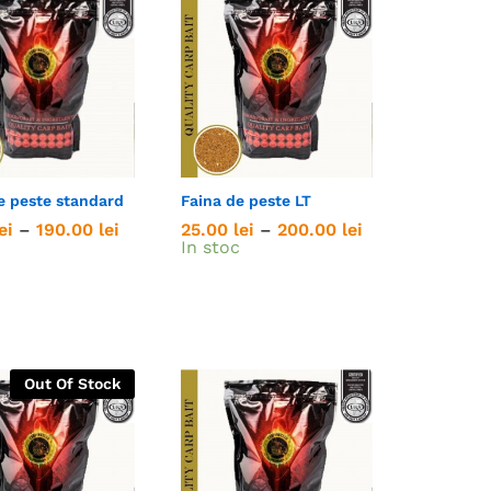
e peste standard
Faina de peste LT
Interval
Interval
ei
ei
–
190.00
190.00
lei
lei
25.00
25.00
lei
lei
–
200.00
200.00
lei
lei
de
de
c
In stoc
prețuri:
prețuri:
21.00 lei
25.00 lei
până
până
la
la
190.00 lei
200.00 lei
Out Of Stock