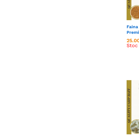
Faina
Prem
25.0
25.0
Stoc