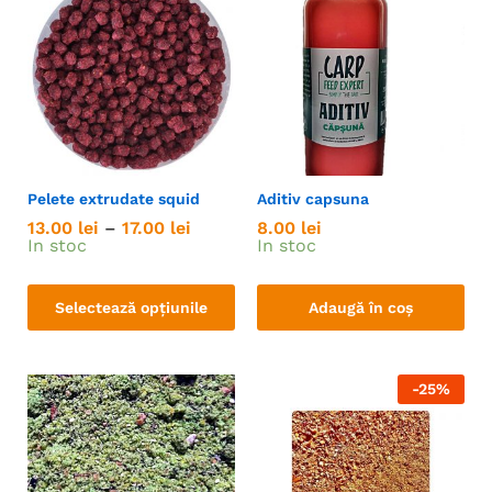
Pelete extrudate squid
Aditiv capsuna
13.00
lei
–
17.00
lei
8.00
lei
In stoc
In stoc
Selectează opțiunile
Adaugă în coș
-
25
%