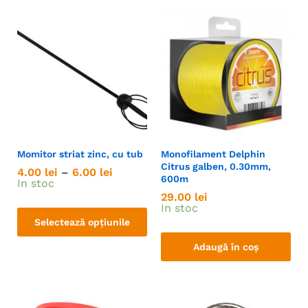
Momitor striat zinc, cu tub
Monofilament Delphin
Citrus galben, 0.30mm,
4.00
lei
–
6.00
lei
600m
In stoc
29.00
lei
In stoc
Selectează opțiunile
Adaugă în coș