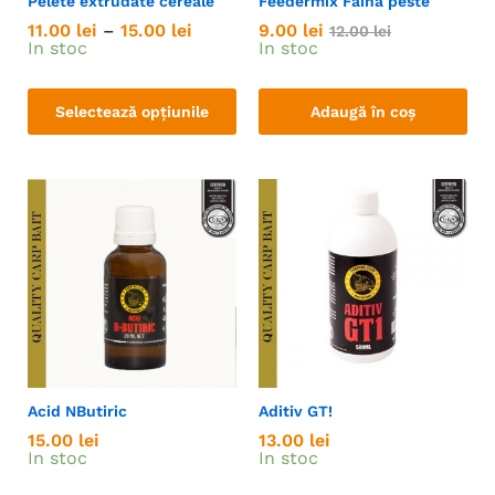
Pelete extrudate cereale
Feedermix Faina peste
11.00
lei
–
15.00
lei
9.00
lei
12.00
lei
In stoc
In stoc
Selectează opțiunile
Adaugă în coș
Acid NButiric
Aditiv GT!
15.00
lei
13.00
lei
In stoc
In stoc