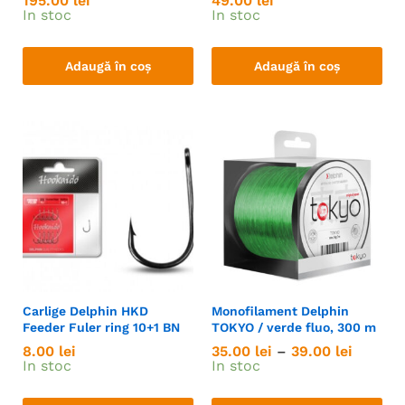
195.00
lei
49.00
lei
In stoc
In stoc
Adaugă în coș
Adaugă în coș
Carlige Delphin HKD
Monofilament Delphin
Feeder Fuler ring 10+1 BN
TOKYO / verde fluo, 300 m
8.00
lei
35.00
lei
–
39.00
lei
In stoc
In stoc