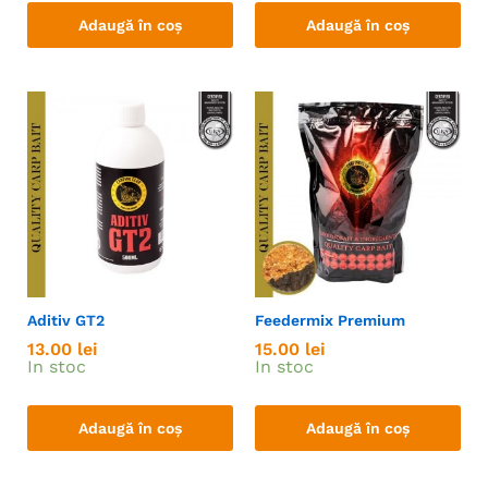
Adaugă în coș
Adaugă în coș
Aditiv GT2
Feedermix Premium
13.00
lei
15.00
lei
In stoc
In stoc
Adaugă în coș
Adaugă în coș