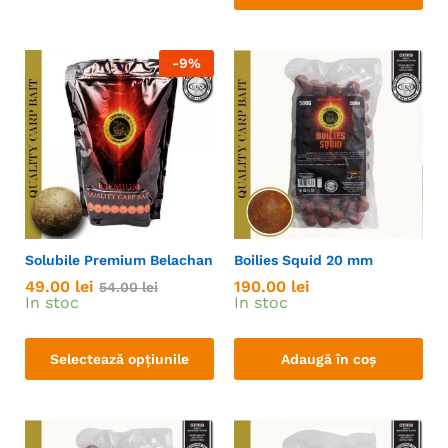
-
9
%
Solubile Premium Belachan
Boilies Squid 20 mm
49.00
lei
190.00
lei
54.00
lei
In stoc
In stoc
Selectează opțiunile
Adaugă în coș