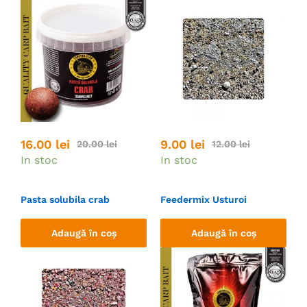
16.00
lei
9.00
lei
20.00
lei
12.00
lei
In stoc
In stoc
Pasta solubila crab
Feedermix Usturoi
Adaugă în coș
Adaugă în coș