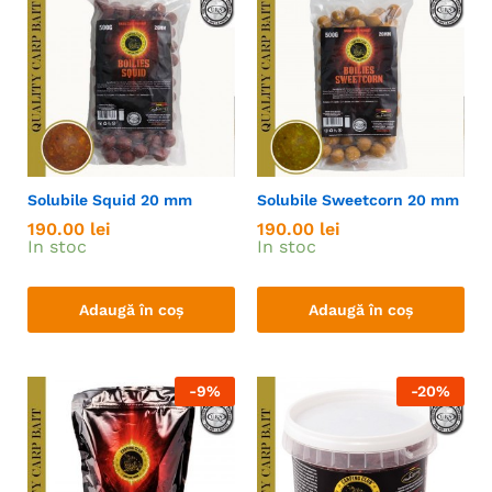
Solubile Squid 20 mm
Solubile Sweetcorn 20 mm
190.00
lei
190.00
lei
In stoc
In stoc
Adaugă în coș
Adaugă în coș
-
9
%
-
20
%