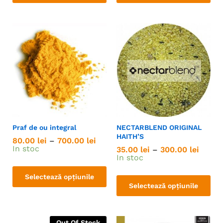
Praf de ou integral
NECTARBLEND ORIGINAL
HAITH’S
80.00
lei
–
700.00
lei
In stoc
35.00
lei
–
300.00
lei
In stoc
Selectează opțiunile
Selectează opțiunile
Out Of Stock