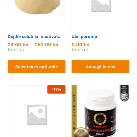
Dojdie solubila inactivata
Ulei porumb
29.00
lei
–
250.00
lei
0.00
lei
In stoc
In stoc
Selectează opțiunile
Adaugă în coș
-
17
%