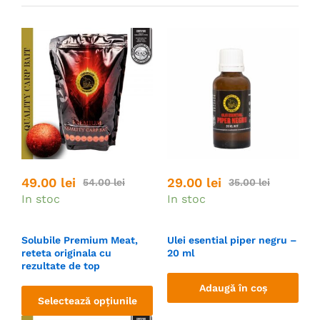
49.00
lei
29.00
lei
54.00
lei
35.00
lei
In stoc
In stoc
Solubile Premium Meat,
Ulei esential piper negru –
reteta originala cu
20 ml
rezultate de top
Adaugă în coș
Selectează opțiunile