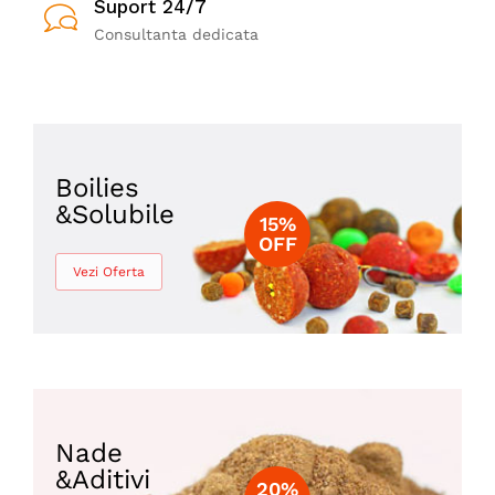
Suport 24/7
Consultanta dedicata
Boilies
&Solubile
15%
OFF
Vezi Oferta
Nade
&Aditivi
20%