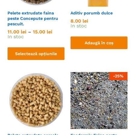
Pelete extrudate faina
Aditiv porumb dulce
peste Concepute pentru
8.00
lei
pescuit.
In stoc
11.00
lei
–
15.00
lei
In stoc
Adaugă în coș
Selectează opțiunile
-
25
%