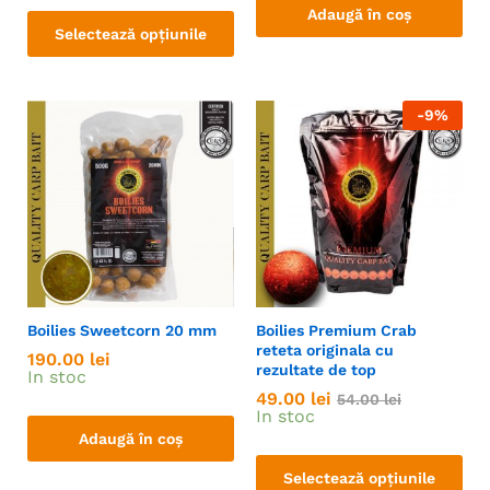
Adaugă în coș
Selectează opțiunile
-
9
%
Boilies Sweetcorn 20 mm
Boilies Premium Crab
reteta originala cu
190.00
lei
rezultate de top
In stoc
49.00
lei
54.00
lei
In stoc
Adaugă în coș
Selectează opțiunile