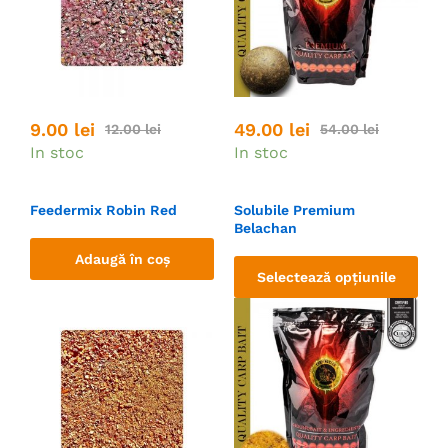
9.00
lei
49.00
lei
12.00
lei
54.00
lei
In stoc
In stoc
Feedermix Robin Red
Solubile Premium
Belachan
Adaugă în coș
Selectează opțiunile