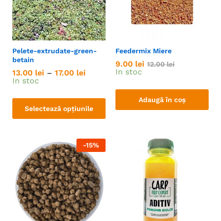
Pelete-extrudate-green-
Feedermix Miere
betain
9.00
lei
12.00
lei
In stoc
13.00
lei
–
17.00
lei
In stoc
Adaugă în coș
Selectează opțiunile
-
15
%