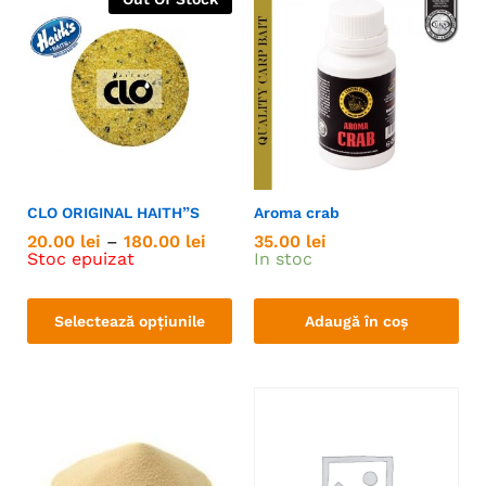
CLO ORIGINAL HAITH”S
Aroma crab
20.00
lei
–
180.00
lei
35.00
lei
Stoc epuizat
In stoc
Selectează opțiunile
Adaugă în coș