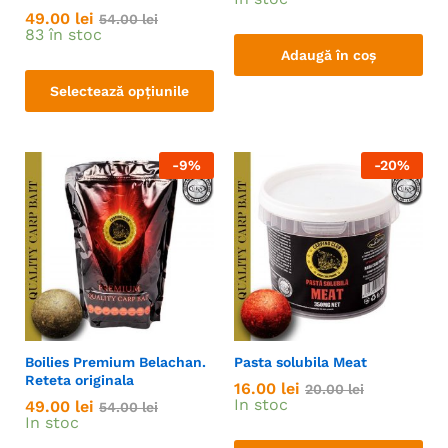
49.00
lei
54.00
lei
83 în stoc
Adaugă în coș
Selectează opțiunile
-
9
%
-
20
%
Boilies Premium Belachan.
Pasta solubila Meat
Reteta originala
16.00
lei
20.00
lei
In stoc
49.00
lei
54.00
lei
In stoc