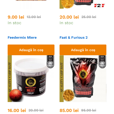
9.00
lei
20.00
lei
12.00
lei
25.00
lei
In stoc
In stoc
Feedermix Miere
Fast & Furious 2
Adaugă în coș
Adaugă în coș
16.00
lei
85.00
lei
20.00
lei
95.00
lei