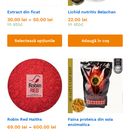
Extract din ficat
Lichid nutritiv Belachan
30.00
lei
–
50.00
lei
22.00
lei
In stoc
In stoc
Selectează opțiunile
Adaugă în coș
Robin Red Haiths
Faina proteica din soia
enzimatica
69.00
lei
–
600.00
lei