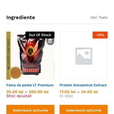
Ingrediente
Vezi Toate
Out Of Stock
-
15
%
Faina de peste LT Premium
Protein Konzentrat Extract
25.00
lei
–
200.00
lei
17.00
lei
–
34.00
lei
Stoc epuizat
In stoc
Selectează opțiunile
Selectează opțiunile