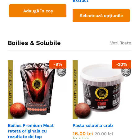
Extract
Adaugă în coș
Selectează opțiunile
Boilies & Solubile
Vezi Toate
-
9
%
-
20
%
Boilies Premium Meat
Pasta solubila crab
reteta originala cu
16.00
lei
20.00
lei
rezultate de top
In stoc