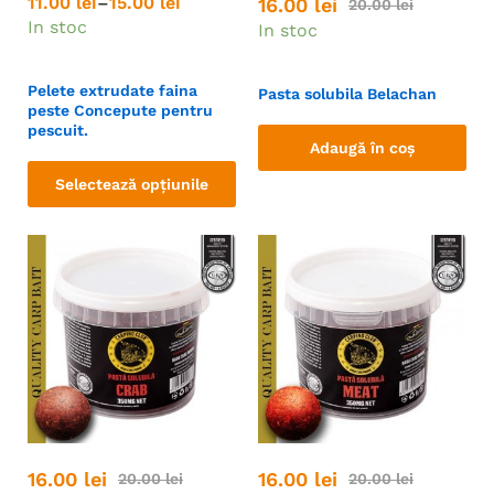
11.00
lei
–
15.00
lei
16.00
lei
20.00
lei
In stoc
In stoc
Pelete extrudate faina
Pasta solubila Belachan
peste Concepute pentru
pescuit.
Adaugă în coș
Selectează opțiunile
16.00
lei
16.00
lei
20.00
lei
20.00
lei