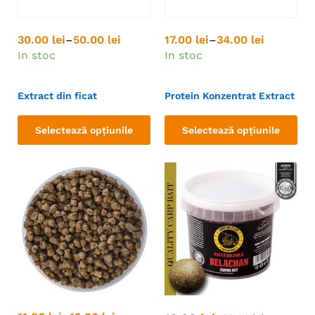
30.00
lei
–
50.00
lei
17.00
lei
–
34.00
lei
In stoc
In stoc
Extract din ficat
Protein Konzentrat Extract
Selectează opțiunile
Selectează opțiunile