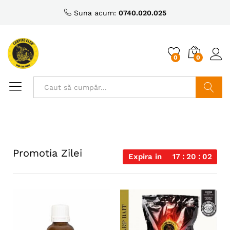
Suna acum:
0740.020.025
0
0
Caută
Promotia Zilei
Expira in
17
20
02