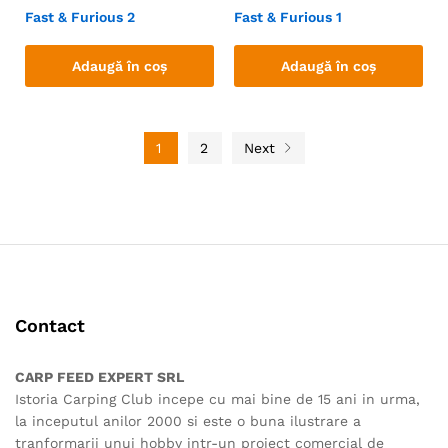
Fast & Furious 2
Fast & Furious 1
Adaugă în coș
Adaugă în coș
1
2
Next
Contact
CARP FEED EXPERT SRL
Istoria Carping Club incepe cu mai bine de 15 ani in urma,
la inceputul anilor 2000 si este o buna ilustrare a
tranformarii unui hobby intr-un proiect comercial de