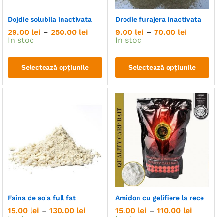
Dojdie solubila inactivata
Drodie furajera inactivata
Interval
Interval
29.00
lei
–
250.00
lei
9.00
lei
–
70.00
lei
de
de
In stoc
In stoc
prețuri:
prețuri:
29.00 lei
9.00 lei
până
până
Selectează opțiunile
Selectează opțiunile
la
la
250.00 lei
70.00 le
Acest
Acest
produs
produs
are
are
mai
mai
multe
multe
variații.
variații.
Opțiunile
Opțiunile
pot
pot
fi
fi
alese
alese
în
în
Faina de soia full fat
Amidon cu gelifiere la rece
pagina
pagina
Interval
Interva
15.00
lei
–
130.00
lei
15.00
lei
–
110.00
lei
produsului.
produsului.