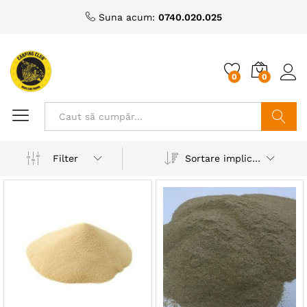
Suna acum:
0740.020.025
0
0
Caută
Sortare implicită
Filter
ț
ț
nim
xim