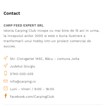
variații.
pot
Opțiunile
fi
Contact
pot
alese
fi
în
alese
CARP FEED EXPERT SRL
pagina
în
Istoria Carping Club incepe cu mai bine de 15 ani in urma,
produsului.
pagina
la inceputul anilor 2000 si este o buna ilustrare a
produsului.
tranformarii unui hobby intr-un proiect comercial de
succes.
Str. Ciorogarlei 145C, Bâcu - comuna Joita
Judetul Giurgiu
0740-020-025
info@carping.ro
Luni - Vineri / 9:00 - 18:00
facebook.com/CarpingClub