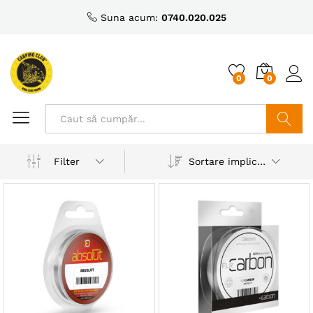
Suna acum:
0740.020.025
0
0
Caută
Sortare implicită
Filter
ț
ț