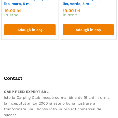
pagina
produsului.
lbs, maro, 5 m
lbs, verde, 5 m
produsului.
19.00
lei
19.00
lei
In stoc
In stoc
Adaugă în coș
Adaugă în coș
Contact
CARP FEED EXPERT SRL
Istoria Carping Club incepe cu mai bine de 15 ani in urma,
la inceputul anilor 2000 si este o buna ilustrare a
tranformarii unui hobby intr-un proiect comercial de
succes.