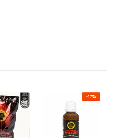
-
17
%