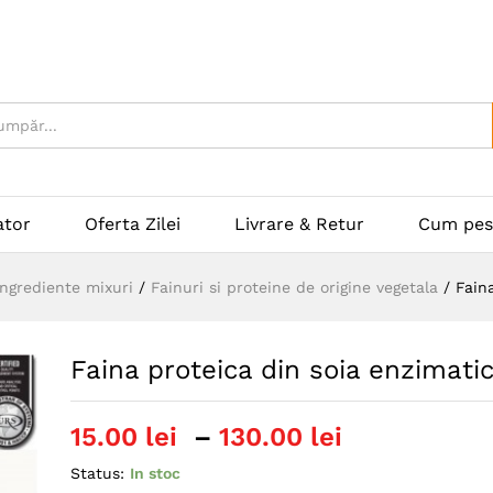
ator
Oferta Zilei
Livrare & Retur
Cum pes
Ingrediente mixuri
/
Fainuri si proteine de origine vegetala
/
Fain
Faina proteica din soia enzimati
Interval
15.00
lei
–
130.00
lei
de
Status:
In stoc
prețuri: