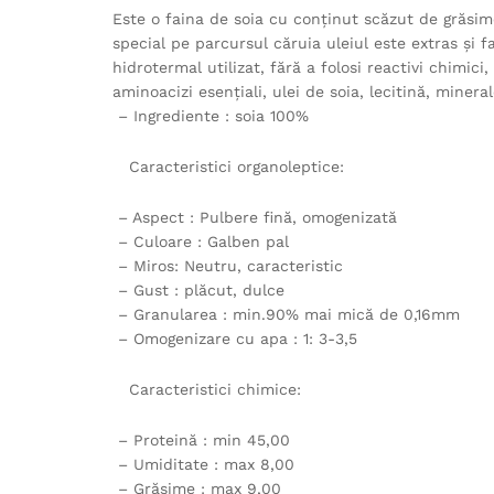
Este o faina de soia cu conținut scăzut de grăsim
special pe parcursul căruia uleiul este extras și f
hidrotermal utilizat, fără a folosi reactivi chimici
aminoacizi esențiali, ulei de soia, lecitină, mineral
– Ingrediente : soia 100%
Caracteristici organoleptice:
– Aspect : Pulbere fină, omogenizată
– Culoare : Galben pal
– Miros: Neutru, caracteristic
– Gust : plăcut, dulce
– Granularea : min.90% mai mică de 0,16mm
– Omogenizare cu apa : 1: 3-3,5
Caracteristici chimice:
– Proteină : min 45,00
– Umiditate : max 8,00
– Grăsime : max 9,00