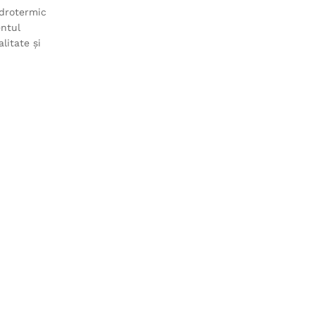
idrotermic
entul
litate și