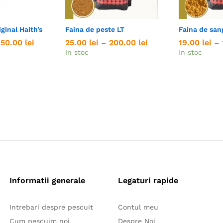
ginal Haith’s
Faina de peste LT
Faina de san
Interval
Interval
650.00
650.00
lei
lei
25.00
25.00
lei
lei
–
200.00
200.00
lei
lei
19.00
19.00
lei
lei
–
de
de
In stoc
In stoc
prețuri:
prețuri:
75.00 lei
25.00 lei
până
până
la
la
650.00 lei
200.00 lei
Informatii generale
Legaturi rapide
Intrebari despre pescuit
Contul meu
Cum pescuim noi
Despre Noi