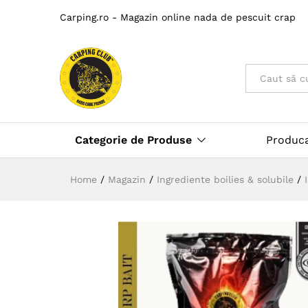
Carping.ro - Magazin online nada de pescuit crap
Toate
Categorie de Produse
Produc
Home
/
Magazin
/
Ingrediente boilies & solubile
/