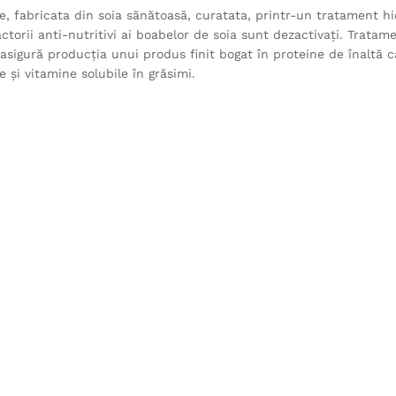
e, fabricata din soia sănătoasă, curatata, printr-un tratament h
actorii anti-nutritivi ai boabelor de soia sunt dezactivați. Tratam
, asigură producția unui produs finit bogat în proteine de înaltă ca
e și vitamine solubile în grăsimi.