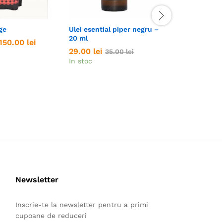
ge
Ulei esential piper negru –
Aroma Swee
20 ml
ananas
Interval
150.00
150.00
lei
lei
de
29.00
29.00
lei
lei
25.00
25.00
lei
lei
35.00
35.00
lei
lei
prețuri:
In stoc
In stoc
19.00 lei
până
la
150.00 lei
Newsletter
Inscrie-te la newsletter pentru a primi
cupoane de reduceri