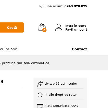
Suna acum:
0740.020.025
Intra in cont
Caută
Fa-ti un cont
0
cuim noi?
Contact
a proteica din soia enzimatica
ca
Livrare 35 Lei - curier
14 zile drept de retur
Plata Securizata 100%