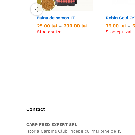
Faina de somon LT
Robin Gold Ori
Interval
25.00
25.00
lei
lei
–
200.00
200.00
lei
lei
75.00
75.00
lei
lei
–
de
Stoc epuizat
Stoc epuizat
prețuri:
25.00 lei
până
la
200.00 lei
Contact
CARP FEED EXPERT SRL
Istoria Carping Club incepe cu mai bine de 15