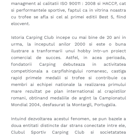
managment al calitatii ISO 90011 : 2008 si HACCP, cat
si performantele sportive, faptul ca in vitrina noastra
cu trofee se afla si cel al primei editii Best 5, fiind
elocvent.
Istoria Carping Club incepe cu mai bine de 20 ani in
urma, la inceputul anilor 2000 si este o buna
ilustrare a tranformarii unui hobby intr-un proiect
comercial de succes. Astfel, in acea perioada,
fondatorii Carping debuteaza in activitatea
competitionala a carpfishingului romanesc, castiga
rapid primele medalii si trofee si contribuie ca
membri ai echipei nationale la realizarea primului
mare rezultat pe plan international al crapistilor
romani, obtinand medaliile de argint la Campionatul
Mondial 2004, desfasurat la Montargil, Portugalia.
Intuind dezvoltarea acestui fenomen, se pun bazele a
doua entitati distincte dar strans conectate intre ele,
Clubul Sportiv Carping Club si societatatea