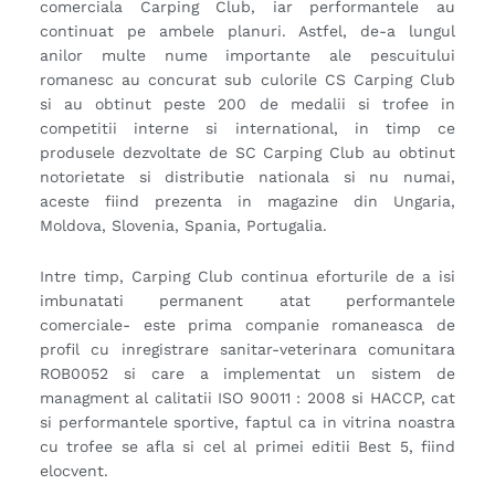
comerciala Carping Club, iar performantele au
continuat pe ambele planuri. Astfel, de-a lungul
anilor multe nume importante ale pescuitului
romanesc au concurat sub culorile CS Carping Club
si au obtinut peste 200 de medalii si trofee in
competitii interne si international, in timp ce
produsele dezvoltate de SC Carping Club au obtinut
notorietate si distributie nationala si nu numai,
aceste fiind prezenta in magazine din Ungaria,
Moldova, Slovenia, Spania, Portugalia.
Intre timp, Carping Club continua eforturile de a isi
imbunatati permanent atat performantele
comerciale- este prima companie romaneasca de
profil cu inregistrare sanitar-veterinara comunitara
ROB0052 si care a implementat un sistem de
managment al calitatii ISO 90011 : 2008 si HACCP, cat
si performantele sportive, faptul ca in vitrina noastra
cu trofee se afla si cel al primei editii Best 5, fiind
elocvent.