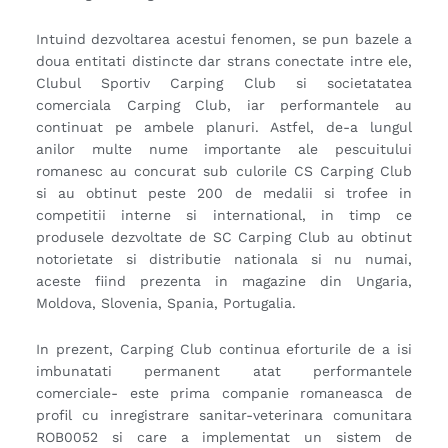
Intuind dezvoltarea acestui fenomen, se pun bazele a
doua entitati distincte dar strans conectate intre ele,
Clubul Sportiv Carping Club si societatatea
comerciala Carping Club, iar performantele au
continuat pe ambele planuri. Astfel, de-a lungul
anilor multe nume importante ale pescuitului
romanesc au concurat sub culorile CS Carping Club
si au obtinut peste 200 de medalii si trofee in
competitii interne si international, in timp ce
produsele dezvoltate de SC Carping Club au obtinut
notorietate si distributie nationala si nu numai,
aceste fiind prezenta in magazine din Ungaria,
Moldova, Slovenia, Spania, Portugalia.
In prezent, Carping Club continua eforturile de a isi
imbunatati permanent atat performantele
comerciale- este prima companie romaneasca de
profil cu inregistrare sanitar-veterinara comunitara
ROB0052 si care a implementat un sistem de