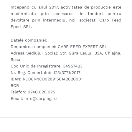
Incepand cu anul 2017, activitatea de productie este
modernizata prin accesarea de fonduri pentru
devoltare prin intermediul noii societati Carp Feed
Epert SRL.
Datele companiei:
Denumirea companiei: CARP FEED EXPERT SRL
Adresa Sediului Social: Str. Gura Leului 33A, Chiajna,
Rosu
Cod Unic de Inregistrare: 34957423
Nr. Reg. Comertului: J23/3771/2017
IBAN: RO08RNCB0289156142620001
BCR
Telefon: 0740.020.025
Email: info@carping.ro