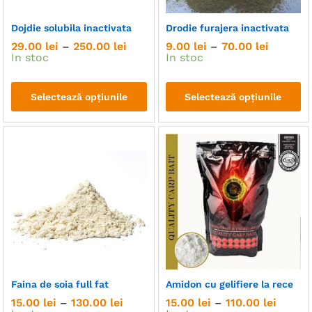
Dojdie solubila inactivata
Drodie furajera inactivata
Interval
Interval
29.00
lei
–
250.00
lei
9.00
lei
–
70.00
lei
de
de
In stoc
In stoc
prețuri:
prețuri:
29.00 lei
9.00 lei
până
până
Selectează opțiunile
Selectează opțiunile
la
la
250.00 lei
70.00 le
Acest
Acest
produs
produs
are
are
mai
mai
multe
multe
variații.
variații.
Opțiunile
Opțiunile
pot
pot
fi
fi
alese
alese
în
în
Faina de soia full fat
Amidon cu gelifiere la rece
pagina
pagina
Interval
Interva
15.00
lei
–
130.00
lei
15.00
lei
–
110.00
lei
produsului.
produsului.