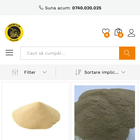
Suna acum:
0740.020.025
0
0
Caută
Sortare implicită
Filter
ț
ț
nim
xim