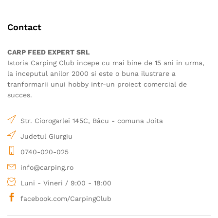
variații.
pot
Opțiunile
fi
Contact
pot
alese
fi
în
alese
CARP FEED EXPERT SRL
pagina
în
Istoria Carping Club incepe cu mai bine de 15 ani in urma,
produsului.
pagina
la inceputul anilor 2000 si este o buna ilustrare a
produsului.
tranformarii unui hobby intr-un proiect comercial de
succes.
Str. Ciorogarlei 145C, Bâcu - comuna Joita
Judetul Giurgiu
0740-020-025
info@carping.ro
Luni - Vineri / 9:00 - 18:00
facebook.com/CarpingClub