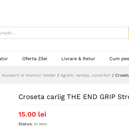
ator
Oferta Zilei
Livrare & Retur
Cum pes
/
Accesorii si monturi feeder
/
Agrafe, varteje, conectori
/
Croset
Croseta carlig THE END GRIP Str
15.00
lei
Status:
In stoc