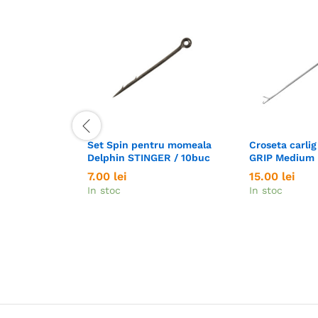
Set Spin pentru momeala
Croseta carli
Delphin STINGER / 10buc
GRIP Medium
7.00
7.00
lei
lei
15.00
15.00
lei
lei
In stoc
In stoc