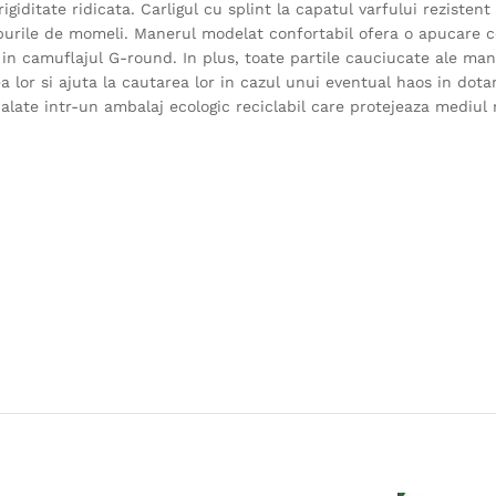
giditate ridicata. Carligul cu splint la capatul varfului rezistent
tipurile de momeli. Manerul modelat confortabil ofera o apucare
 in camuflajul G-round. In plus, toate partile cauciucate ale ma
 lor si ajuta la cautarea lor in cazul unui eventual haos in dota
ate intr-un ambalaj ecologic reciclabil care protejeaza mediul 