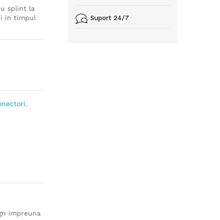
u splint la
i in timpul
Suport 24/7
onectori
,
ign impreuna