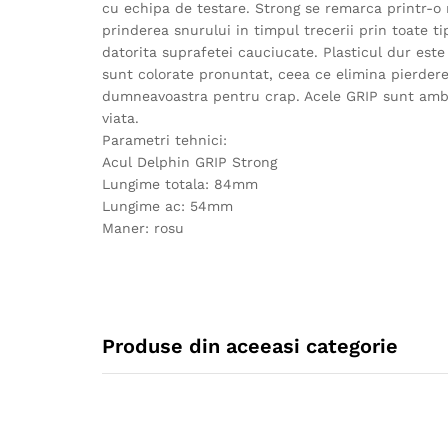
cu echipa de testare. Strong se remarca printr-o ri
prinderea snurului in timpul trecerii prin toate 
datorita suprafetei cauciucate. Plasticul dur este
sunt colorate pronuntat, ceea ce elimina pierderea
dumneavoastra pentru crap. Acele GRIP sunt ambal
viata.
Parametri tehnici:
Acul Delphin GRIP Strong
Lungime totala: 84mm
Lungime ac: 54mm
Maner: rosu
Produse din aceeasi categorie