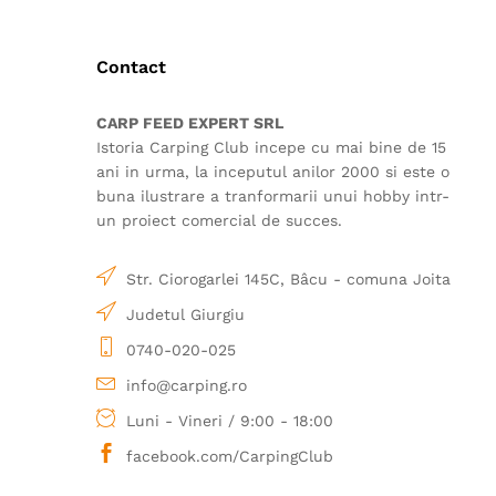
Contact
CARP FEED EXPERT SRL
Istoria Carping Club incepe cu mai bine de 15
ani in urma, la inceputul anilor 2000 si este o
buna ilustrare a tranformarii unui hobby intr-
un proiect comercial de succes.
Str. Ciorogarlei 145C, Bâcu - comuna Joita
Judetul Giurgiu
0740-020-025
info@carping.ro
Luni - Vineri / 9:00 - 18:00
facebook.com/CarpingClub