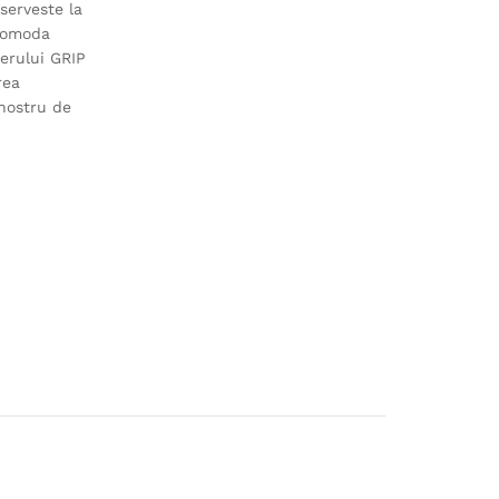
 serveste la
 comoda
nerului GRIP
rea
nostru de