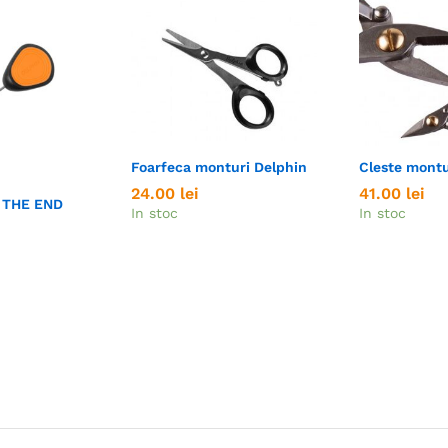
Foarfeca monturi Delphin
Cleste montu
24.00
24.00
lei
lei
41.00
41.00
lei
lei
g THE END
In stoc
In stoc