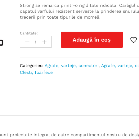
Strong se remarca printr-o rigiditate ridicata. Carligul c
capatul varfului rezistent serveste la prinderea snurulu
trecerii prin toate tipurile de momeli.
Cantitate:
Croseta
Adaugă în coș
carlig
THE
END
GRIP
Categories:
Agrafe, varteje, conectori
,
Agrafe, varteje, c
Strong
Clesti, foarfece
quantity
unt proiectate integral de catre compartimentul nostru de des