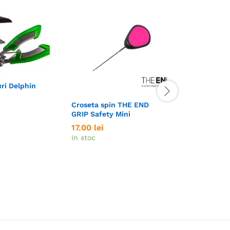
Set opritoar
ri Delphin
Delphin
6.00
6.00
lei
lei
Croseta spin THE END
In stoc
GRIP Safety Mini
17.00
17.00
lei
lei
In stoc