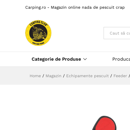
Carping.ro - Magazin online nada de pescuit crap
Toate
Categorie de Produse
Produc
Home
/
Magazin
/
Echipamente pescuit
/
Feeder