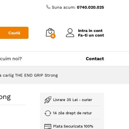
Suna acum:
0740.020.025
Intra in cont
Caută
Fa-ti un cont
0
cuim noi?
Contact
a carlig THE END GRIP Strong
ong
Livrare 35 Lei - curier
14 zile drept de retur
Plata Securizata 100%