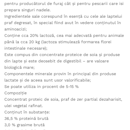
pentru producătorul de furaj cât și pentru pescarii care isi
prepara singuri nadele.
Ingredientele sale corespund în esență cu cele ale laptelui
praf degresat, în special fiind avut în vedere conținutul în
aminoacizi;
Conține cca 20% lactoză, cea mai adecvată pentru animale
până la cca 20 kg (lactoza stimulează formarea florei
intestinale necesare);
Este compus din concentrate proteice de soia și produse
din lapte și este deosebit de digestibil – are valoare
biologică mare;
Componentele minerale provin în principal din produse
lactate și de aceea sunt usor valorificabile;
Se poate utiliza in procent de 5-15 %
Compoziţie
Concentrat proteic de soia, praf de zer partial dezaharisit,
ulei vegetal rafinat.
Conţinut în substanţe:
36,5 % proteină brută
3,0 % grasime brută