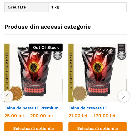
Greutate
1 kg
Produse din aceeasi categorie
Out Of Stock
Faina de peste LT Premium
Faina de crevete LT
Interval
Interva
25.00
lei
–
200.00
lei
21.00
lei
–
170.00
lei
de
de
prețuri:
prețuri
Selectează opțiunile
Selectează opțiunile
25.00 lei
21.00 l