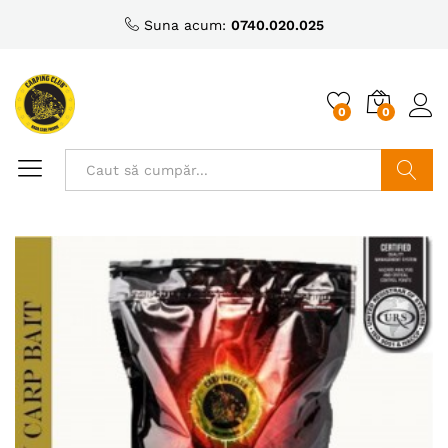
Suna acum:
0740.020.025
0
0
Caută