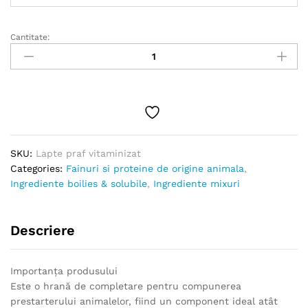
la
130.00 lei
Cantitate:
Lapte
praf
vitaminizat
quantity
SKU:
Lapte praf vitaminizat
Categories:
Fainuri si proteine de origine animala
,
Ingrediente boilies & solubile
,
Ingrediente mixuri
Descriere
Importanţa produsului
Este o hrană de completare pentru compunerea
prestarterului animalelor, fiind un component ideal atât