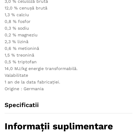
3,0 % celuloză brută
12,0 % cenușă brută
1,3 % calciu
0,8 % fosfor
0,3 % sodiu
0,2 % magneziu
2,3 % lizină
0,6 % metionină
1,5 % treonină
0,5 % triptofan
14,0 MJ/kg energie transformabilă.
Valabilitate
1 an de la data fabricației.
Origine : Germania
Specificatii
Informații suplimentare