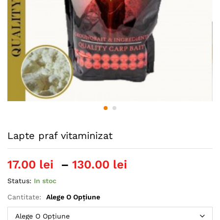
Lapte praf vitaminizat
Interval
17.00
lei
–
130.00
lei
de
Status:
In stoc
prețuri:
17.00 lei
Cantitate:
Alege O Opțiune
până