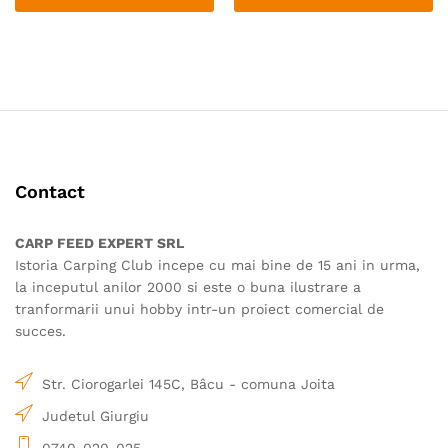
până
până
Acest
Acest
la
la
200.00 lei
170.00 
produs
produs
are
are
mai
mai
multe
multe
variații.
variații.
Opțiunile
Opțiunile
pot
pot
Contact
fi
fi
alese
alese
în
în
CARP FEED EXPERT SRL
pagina
pagina
Istoria Carping Club incepe cu mai bine de 15 ani in urma,
produsului.
produsului.
la inceputul anilor 2000 si este o buna ilustrare a
tranformarii unui hobby intr-un proiect comercial de
succes.
Str. Ciorogarlei 145C, Bâcu - comuna Joita
Judetul Giurgiu
0740-020-025