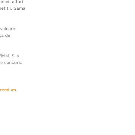
niei, alturi
petitii. Gama
 valoare
ta de
icial. S-a
de concurs.
 Premium