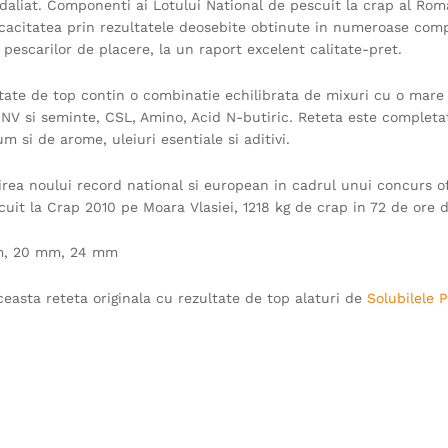
aliat. Componenti ai Lotului National de pescuit la crap al Roma
ficacitatea prin rezultatele deosebite obtinute in numeroase com
pescarilor de placere, la un raport excelent calitate-pret.
ltate de top contin o combinatie echilibrata de mixuri cu o mare
HNV si seminte, CSL, Amino, Acid N-butiric. Reteta este completa
si de arome, uleiuri esentiale si aditivi.
lirea noului record national si european in cadrul unui concurs of
uit la Crap 2010 pe Moara Vlasiei, 1218 kg de crap in 72 de ore 
 mm, 20 mm, 24 mm
easta reteta originala cu rezultate de top alaturi de
Solubilele