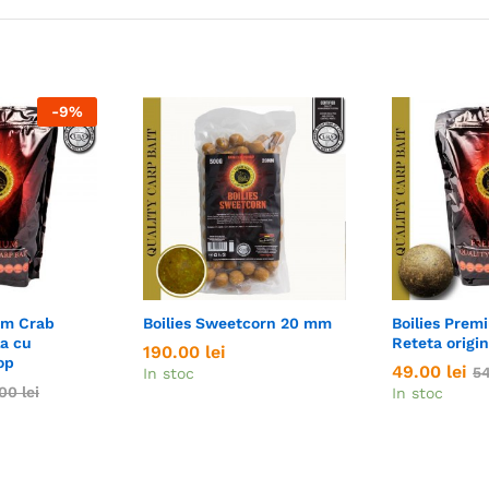
-
9
%
um Crab
Boilies Sweetcorn 20 mm
Boilies Prem
la cu
Reteta origin
190.00
190.00
lei
lei
op
49.00
49.00
lei
lei
5
5
In stoc
.00
.00
lei
lei
In stoc