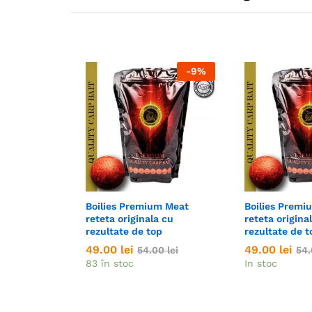
-
9
%
Boilies Premium Meat
Boilies Premi
reteta originala cu
reteta origina
rezultate de top
rezultate de t
49.00
49.00
lei
lei
49.00
49.00
lei
lei
54.00
54.00
lei
lei
54
54
83 în stoc
In stoc