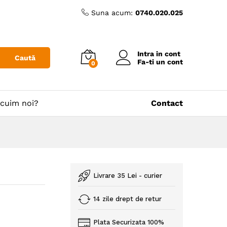
Suna acum:
0740.020.025
Intra in cont
Caută
Fa-ti un cont
0
cuim noi?
Contact
Livrare 35 Lei - curier
14 zile drept de retur
Plata Securizata 100%