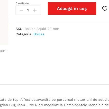
Cantitate:
Boilies
Adaugă în coș
Squid
20
mm
quantity
SKU:
Boilies Squid 20 mm
Categorie:
Boilies
zoom
tate de top. A fost desavarsita pe parcursul multor ani de activi
ogdan Guguianu – de 6 ori medaliat la Campionatele Mondiale de