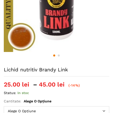
Lichid nutritiv Brandy Link
Interval
25.00
lei
–
45.00
lei
(-14%)
de
Status:
In stoc
prețuri:
25.00 lei
Cantitate:
Alege O Opțiune
până