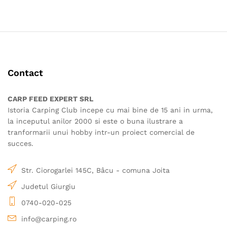
Contact
CARP FEED EXPERT SRL
Istoria Carping Club incepe cu mai bine de 15 ani in urma,
la inceputul anilor 2000 si este o buna ilustrare a
tranformarii unui hobby intr-un proiect comercial de
succes.
Str. Ciorogarlei 145C, Bâcu - comuna Joita
Judetul Giurgiu
0740-020-025
info@carping.ro