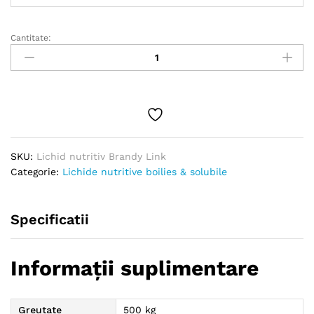
la
45.00 lei
Cantitate:
Lichid
nutritiv
Brandy
Link
quantity
SKU:
Lichid nutritiv Brandy Link
Categorie:
Lichide nutritive boilies & solubile
Specificatii
Informații suplimentare
Greutate
500 kg