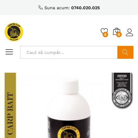
Suna acum:
0740.020.025
0
0
Caută