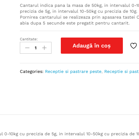
Cantarul indica pana la masa de 50kg, in intervalul 0-1
precizia de 5g, in intervalul 10-50kg cu precizia de 10g.
Pornirea cantarului se realizeaza prin apasarea tastei 
abia dupa 5 secunde este pregatit pentru cantarit.
Cantitate:
Cantar
Adaugă în coș
digital
Delphin
Sporta
50
Categories:
Receptie si pastrare peste
,
Receptie si past
kg
quantity
l 0-10kg cu precizia de 5g, in intervalul 10-50kg cu precizia de 1