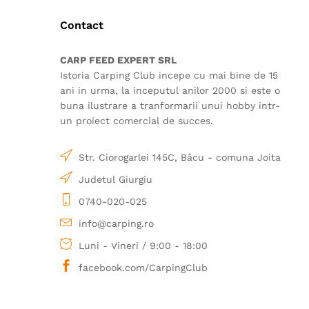
Contact
CARP FEED EXPERT SRL
Istoria Carping Club incepe cu mai bine de 15
ani in urma, la inceputul anilor 2000 si este o
buna ilustrare a tranformarii unui hobby intr-
un proiect comercial de succes.
Str. Ciorogarlei 145C, Bâcu - comuna Joita
Judetul Giurgiu
0740-020-025
info@carping.ro
Luni - Vineri / 9:00 - 18:00
facebook.com/CarpingClub