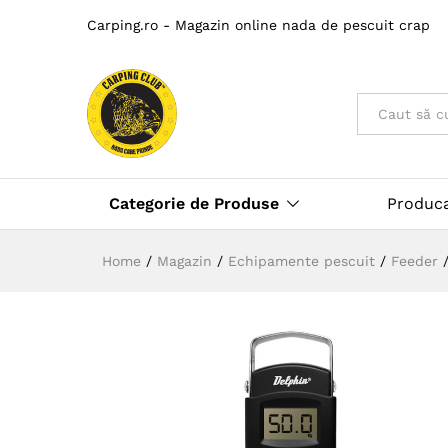
Carping.ro - Magazin online nada de pescuit crap
Toate
Categorie de Produse
Produc
Home
/
Magazin
/
Echipamente pescuit
/
Feeder