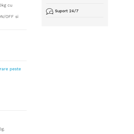
0kg cu
Suport 24/7
ON/OFF si
rare peste
0g.