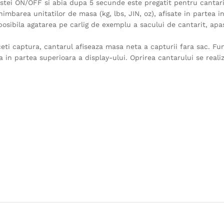
astei ON/OFF si abia dupa 5 secunde este pregatit pentru cantari
imbarea unitatilor de masa (kg, lbs, JIN, oz), afisate in partea i
e posibila agatarea pe carlig de exemplu a sacului de cantarit, apa
ti captura, cantarul afiseaza masa neta a capturii fara sac. Fu
a in partea superioara a display-ului. Oprirea cantarului se reali