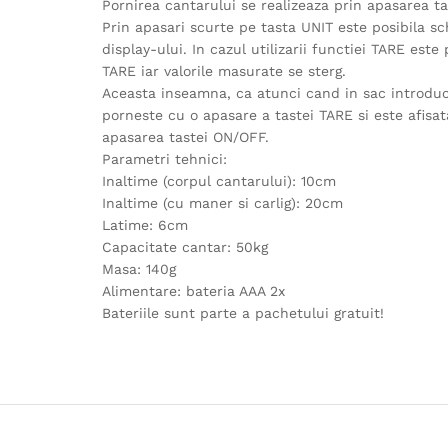
Pornirea cantarului se realizeaza prin apasarea t
Prin apasari scurte pe tasta UNIT este posibila sch
display-ului. In cazul utilizarii functiei TARE est
TARE iar valorile masurate se sterg.
Aceasta inseamna, ca atunci cand in sac introduce
porneste cu o apasare a tastei TARE si este afisat
apasarea tastei ON/OFF.
Parametri tehnici:
Inaltime (corpul cantarului): 10cm
Inaltime (cu maner si carlig): 20cm
Latime: 6cm
Capacitate cantar: 50kg
Masa: 140g
Alimentare: bateria AAA 2x
Bateriile sunt parte a pachetului gratuit!