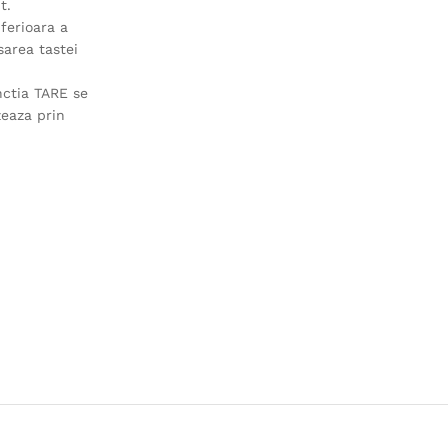
t.
nferioara a
sarea tastei
nctia TARE se
zeaza prin