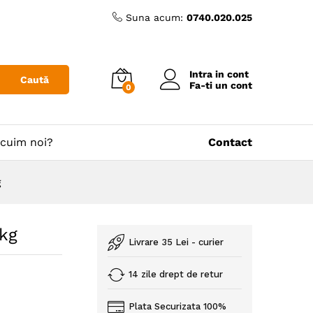
Suna acum:
0740.020.025
Intra in cont
Caută
Fa-ti un cont
0
cuim noi?
Contact
g
 kg
Livrare 35 Lei - curier
14 zile drept de retur
Plata Securizata 100%