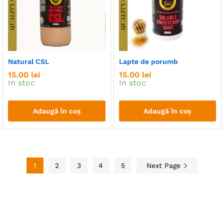
Opțiunile
Opțiunile
pot
pot
fi
fi
alese
alese
în
în
Natural CSL
Lapte de porumb
pagina
pagina
15.00
lei
15.00
lei
produsului.
produsului.
In stoc
In stoc
Adaugă în coș
Adaugă în coș
1
2
3
4
5
Next Page