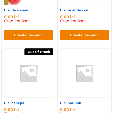
ț
ț
nim
xim
Ulei de somon
Ulei ficat de cod
0.00
lei
0.00
lei
Stoc epuizat
Stoc epuizat
Citește mai mult
Citește mai mult
Out Of Stock
Ulei canepa
Ulei porumb
0.00
lei
0.00
lei