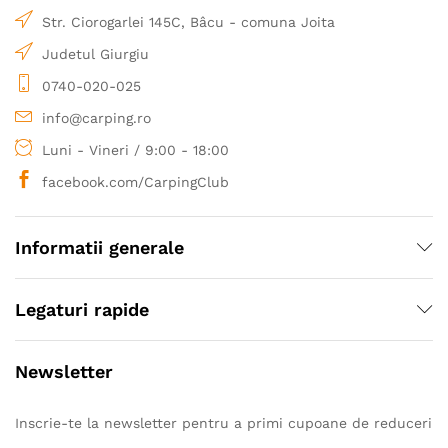
Str. Ciorogarlei 145C, Bâcu - comuna Joita
achizitionate direct de la importanti producatori
europeni.
Judetul Giurgiu
0740-020-025
info@carping.ro
Luni - Vineri / 9:00 - 18:00
facebook.com/CarpingClub
Informatii generale
Legaturi rapide
Newsletter
Inscrie-te la newsletter pentru a primi cupoane de reduceri