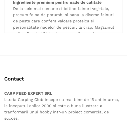
Ingrediente premium pentru nade de calitate
De la cele mai comune si ieftine fainuri vegetale,
precum faina de porumb, si pana la diverse fainuri
de peste care confera valoare proteica si
personalitate nadelor de pescuit la crap, Magazinul
online Carping Club ofera pescarilor ce doresc sa-
si pregateasca propriile variante de boilies-uri sau
de solubile.
Toate ingredientele care nu pot lipsi dintr-o nada
de caliatate sunt prezente in oferta noastra,
cateva exemple fiind :
complex de aminoacizi Meat Amino si Sweet Amin
betaina
Contact
WPC
faina de peste LT si faina de peste predigerata
CARP FEED EXPERT SRL
Protein Konzentrat
Istoria Carping Club incepe cu mai bine de 15 ani in urma,
Extract din ficat
la inceputul anilor 2000 si este o buna ilustrare a
arome
tranformarii unui hobby intr-un proiect comercial de
succes.
Magazinul online Carping Club garanteaza calitatea
tuturor ingredientelor comercializate, acestea fiind