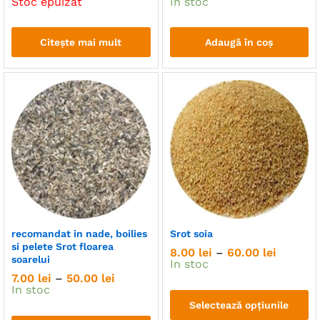
Stoc epuizat
In stoc
Citește mai mult
Adaugă în coș
recomandat in nade, boilies
Srot soia
si pelete Srot floarea
Interval
8.00
lei
–
60.00
lei
soarelui
de
In stoc
prețuri:
Interval
7.00
lei
–
50.00
lei
8.00 lei
de
In stoc
până
prețuri:
Selectează opțiunile
la
7.00 lei