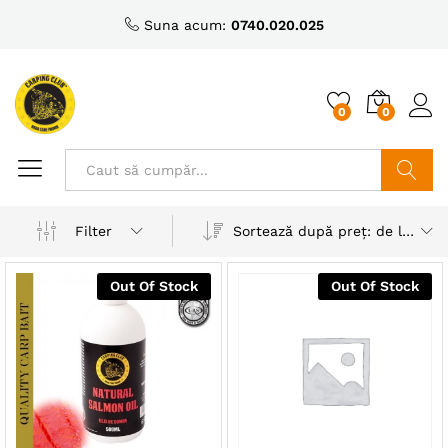
Suna acum:
0740.020.025
0
0
Caută
Sortează după preț: de la mic la mare
Filter
Out Of Stock
Out Of Stock