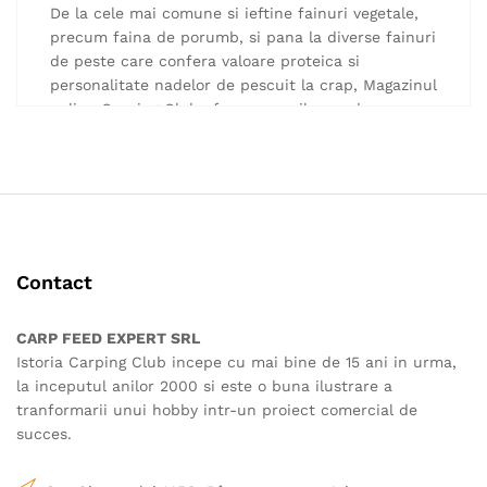
în
De la cele mai comune si ieftine fainuri vegetale,
pagina
precum faina de porumb, si pana la diverse fainuri
produsului.
de peste care confera valoare proteica si
personalitate nadelor de pescuit la crap, Magazinul
online Carping Club ofera pescarilor ce doresc sa-
si pregateasca propriile variante de boilies-uri sau
de solubile.
Toate ingredientele care nu pot lipsi dintr-o nada
de caliatate sunt prezente in oferta noastra,
cateva exemple fiind :
complex de aminoacizi Meat Amino si Sweet Amin
betaina
Contact
WPC
faina de peste LT si faina de peste predigerata
CARP FEED EXPERT SRL
Protein Konzentrat
Istoria Carping Club incepe cu mai bine de 15 ani in urma,
Extract din ficat
la inceputul anilor 2000 si este o buna ilustrare a
arome
tranformarii unui hobby intr-un proiect comercial de
succes.
Magazinul online Carping Club garanteaza calitatea
tuturor ingredientelor comercializate, acestea fiind