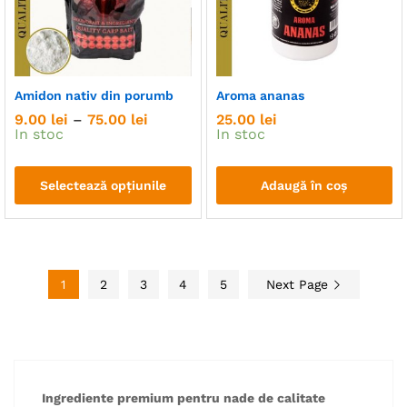
pot
fi
alese
în
Amidon nativ din porumb
Aroma ananas
pagina
Interval
9.00
lei
–
75.00
lei
25.00
lei
produsului.
de
In stoc
In stoc
prețuri:
9.00 lei
până
Selectează opțiunile
Adaugă în coș
la
75.00 lei
Acest
produs
are
mai
1
2
3
4
5
Next Page
multe
variații.
Opțiunile
pot
fi
alese
Ingrediente premium pentru nade de calitate