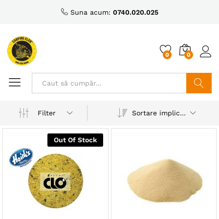
Suna acum:
0740.020.025
0
0
Caută
Sortare implicită
Filter
Out Of Stock