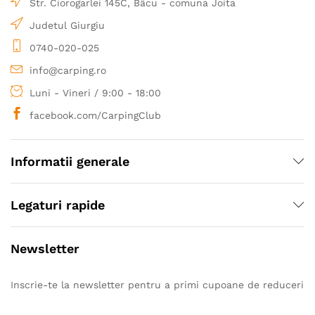
Str. Ciorogarlei 145C, Bâcu - comuna Joita
achizitionate direct de la importanti producatori
europeni.
Judetul Giurgiu
0740-020-025
info@carping.ro
Luni - Vineri / 9:00 - 18:00
facebook.com/CarpingClub
Informatii generale
Legaturi rapide
Newsletter
Inscrie-te la newsletter pentru a primi cupoane de reduceri