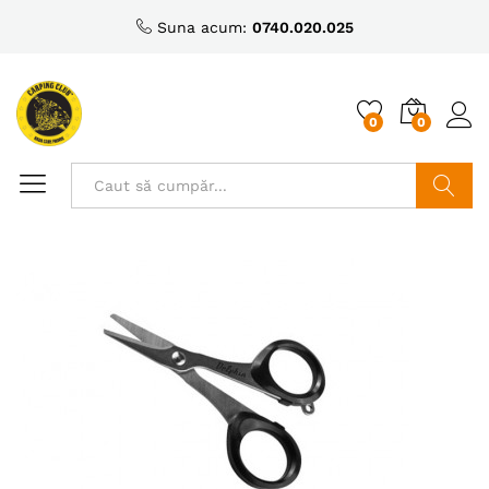
Suna acum:
0740.020.025
0
0
Caută