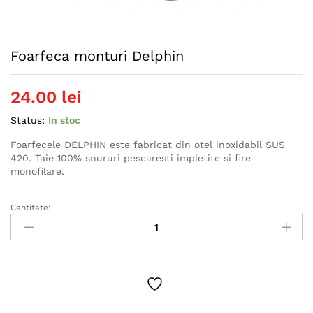
Foarfeca monturi Delphin
24.00
lei
Status:
In stoc
Foarfecele DELPHIN este fabricat din otel inoxidabil SUS
420. Taie 100% snururi pescaresti impletite si fire
monofilare.
Cantitate:
Foarfeca
monturi
Delphin
quantity