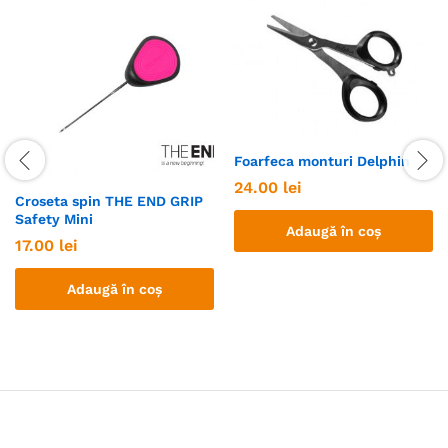
Foarfeca monturi Delphin
24.00
lei
Croseta spin THE END GRIP
Safety Mini
Adaugă în coș
17.00
lei
Adaugă în coș