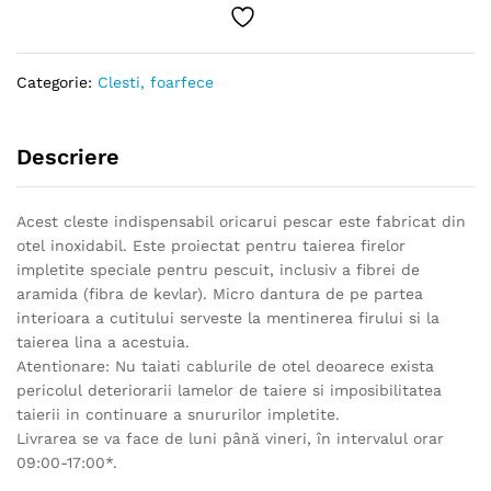
Categorie:
Clesti, foarfece
Descriere
Acest cleste indispensabil oricarui pescar este fabricat din
otel inoxidabil. Este proiectat pentru taierea firelor
impletite speciale pentru pescuit, inclusiv a fibrei de
aramida (fibra de kevlar). Micro dantura de pe partea
interioara a cutitului serveste la mentinerea firului si la
taierea lina a acestuia.
Atentionare: Nu taiati cablurile de otel deoarece exista
pericolul deteriorarii lamelor de taiere si imposibilitatea
taierii in continuare a snururilor impletite.
Livrarea se va face de luni până vineri, în intervalul orar
09:00-17:00*.