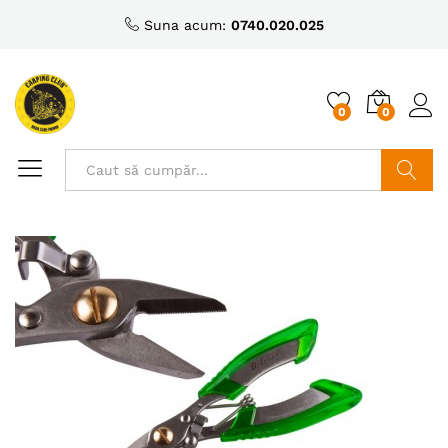
Suna acum:
0740.020.025
0
0
Caută