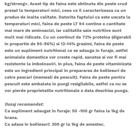
kg/strong>. Acest tip de faina este obtinuta din peste crud
presat la temperaturi mici, ceea ce il caracterizeaza ca un
produs de inalta calitate. Datorita faptului ca este uscata la
temperaturi mici, faina de peste LT 94 contine o cantitate
mai mare de aminoacizi, iar calitatile sale nutritive sunt
mult mai ridicate. Cu un continut de 72% proteina (digerabil
in proportie de 95-96%) si 12-14% grasimi, faina de peste
este un supliment nutritional ce se adauga in furaje, astfel
animalele domestice vor creste rapid, sanatos si vor fi mai
rezistente la imbolnaviri. In plus, faina de peste vitaminizata
este un ingredient principal in prepararea de boiliesuri de
catre pescari (momeali de pescuit). Faina de peste pentru
pescuit este ambalata in pungi resigilabile, astfel ca nu se
vor pierde proprietatile nutritionale o data deschisa punga.
Dozaj recomandat:
Ca supliment adaugat in furaje: 50 -100 gr faina la 1kg de
hrana.
Ca adaos in boiliesuri: 300 gr la 1kg de amestec.