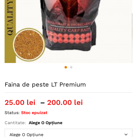
Faina de peste LT Premium
Interval
25.00
lei
–
200.00
lei
de
Status:
Stoc epuizat
prețuri:
25.00 lei
Cantitate:
Alege O Opțiune
până