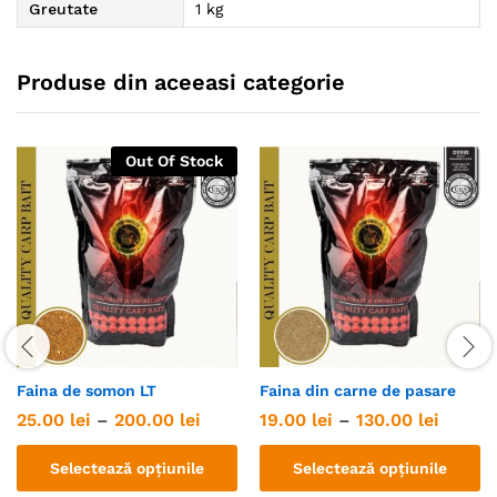
Greutate
1 kg
Produse din aceeasi categorie
Out Of Stock
Faina de somon LT
Faina din carne de pasare
Interval
Interva
25.00
lei
–
200.00
lei
19.00
lei
–
130.00
lei
de
de
prețuri:
prețuri
Selectează opțiunile
Selectează opțiunile
25.00 lei
19.00 l
până
până