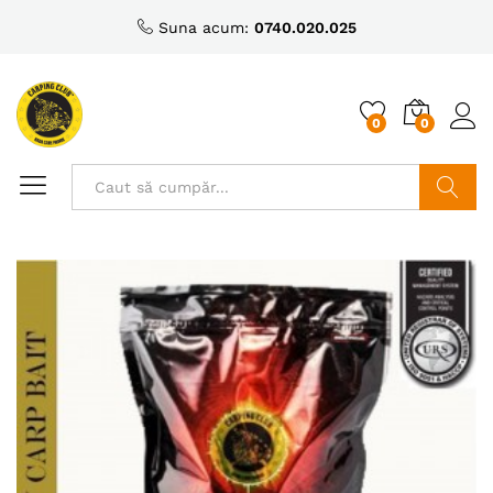
Suna acum:
0740.020.025
0
0
Caută