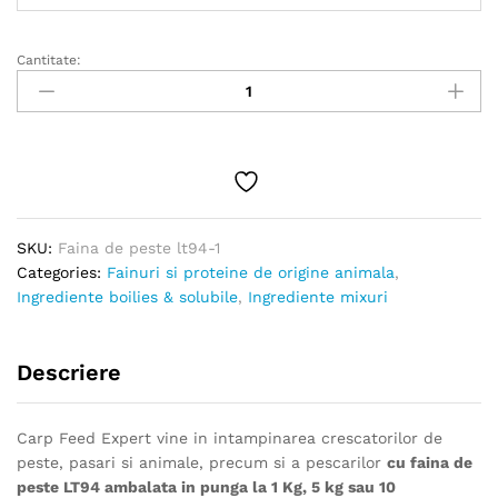
la
200.00 lei
Cantitate:
Faina
de
peste
LT
Premium
quantity
SKU:
Faina de peste lt94-1
Categories:
Fainuri si proteine de origine animala
,
Ingrediente boilies & solubile
,
Ingrediente mixuri
Descriere
Carp Feed Expert vine in intampinarea crescatorilor de
peste, pasari si animale, precum si a pescarilor
cu faina de
peste LT94 ambalata in punga la 1 Kg, 5 kg sau 10