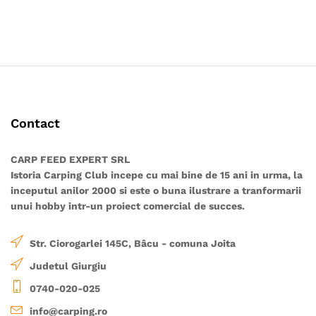
Acest
Acest
la
la
200.00 lei
130.00 
produs
produs
are
are
mai
mai
multe
multe
variații.
variații.
Opțiunile
Opțiunile
pot
pot
Contact
fi
fi
alese
alese
în
în
CARP FEED EXPERT SRL
pagina
pagina
Istoria Carping Club incepe cu mai bine de 15 ani in urma, la
produsului.
produsului.
inceputul anilor 2000 si este o buna ilustrare a tranformarii
unui hobby intr-un proiect comercial de succes.
Str. Ciorogarlei 145C, Bâcu - comuna Joita
Judetul Giurgiu
0740-020-025
info@carping.ro