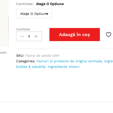
25.00 lei
Cantitate:
Alege O Opțiune
până
la
200.00 lei
Cantitate:
Faina
Adaugă în coș
de
peste
LT
zoom
quantity
SKU:
Faina de peste lt94
Categories:
Fainuri si proteine de origine animala
,
Ingr
boilies & solubile
,
Ingrediente mixuri