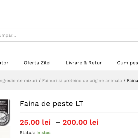
ator
Oferta Zilei
Livrare & Retur
Cum pes
Ingrediente mixuri
/
Fainuri si proteine de origine animala
/
Faina
Faina de peste LT
Interval
25.00
lei
–
200.00
lei
de
Status:
In stoc
prețuri: