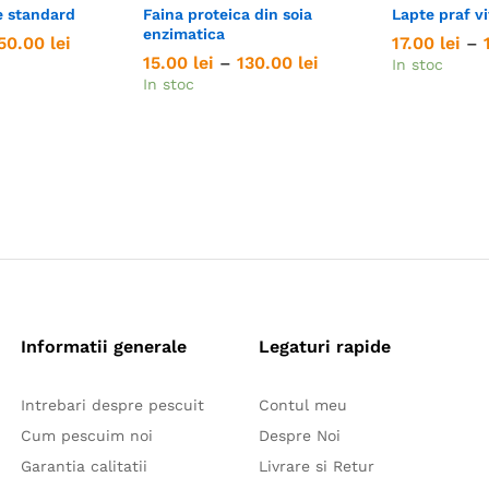
e standard
Faina proteica din soia
Lapte praf v
enzimatica
Interval
50.00
50.00
lei
lei
17.00
17.00
lei
lei
–
de
Interval
15.00
15.00
lei
lei
–
130.00
130.00
lei
lei
In stoc
prețuri:
de
In stoc
19.00 lei
prețuri:
până
15.00 lei
la
până
150.00 lei
la
130.00 lei
Informatii generale
Legaturi rapide
Intrebari despre pescuit
Contul meu
Cum pescuim noi
Despre Noi
Garantia calitatii
Livrare si Retur