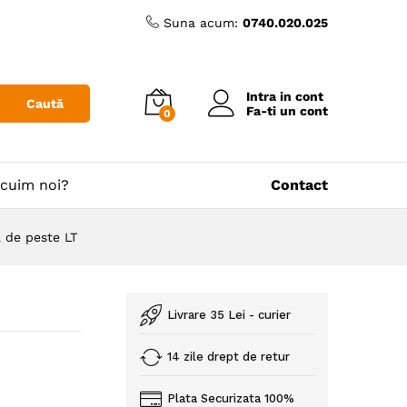
Suna acum:
0740.020.025
Intra in cont
Caută
Fa-ti un cont
0
cuim noi?
Contact
 de peste LT
Livrare 35 Lei - curier
14 zile drept de retur
Plata Securizata 100%