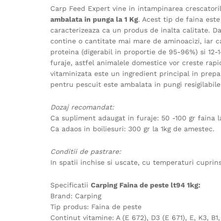
Carp Feed Expert vine in intampinarea crescatoril
ambalata in punga la 1 Kg
. Acest tip de faina est
caracterizeaza ca un produs de inalta calitate. Da
contine o cantitate mai mare de aminoacizi, iar ca
proteina (digerabil in proportie de 95-96%) si 12-
furaje, astfel animalele domestice vor creste rapid
vitaminizata este un ingredient principal in prepa
pentru pescuit este ambalata in pungi resigilabile
Dozaj recomandat:
Ca supliment adaugat in furaje: 50 -100 gr faina l
Ca adaos in boiliesuri: 300 gr la 1kg de amestec.
Conditii de pastrare:
In spatii inchise si uscate, cu temperaturi cuprins
Specificatii
Carping Faina de peste lt94 1kg:
Brand: Carping
Tip produs: Faina de peste
Continut vitamine: A (E 672), D3 (E 671), E, K3, B1,