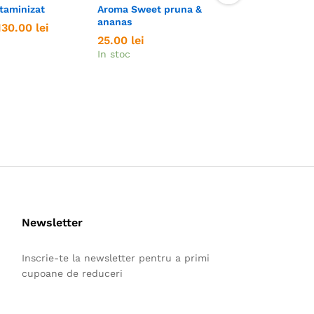
itaminizat
Aroma Sweet pruna &
Ingredient 
ananas
boilies CLO
Interval
130.00
130.00
lei
lei
de
25.00
25.00
lei
lei
17.00
17.00
lei
lei
–
prețuri:
In stoc
In stoc
17.00 lei
până
la
130.00 lei
Newsletter
Inscrie-te la newsletter pentru a primi
cupoane de reduceri