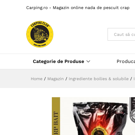
Carping.ro - Magazin online nada de pescuit crap
Toate
Categorie de Produse
Produc
Home
/
Magazin
/
Ingrediente boilies & solubile
/