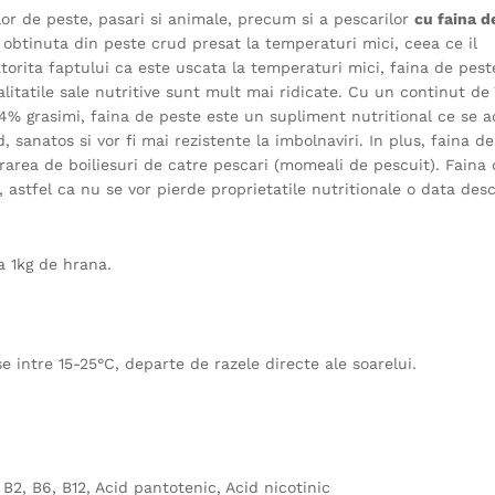
or de peste, pasari si animale, precum si a pescarilor
cu faina d
e obtinuta din peste crud presat la temperaturi mici, ceea ce il
torita faptului ca este uscata la temperaturi mici, faina de pest
litatile sale nutritive sunt mult mai ridicate. Cu un continut de
14% grasimi, faina de peste este un supliment nutritional ce se 
, sanatos si vor fi mai rezistente la imbolnaviri. In plus, faina d
rarea de boiliesuri de catre pescari (momeali de pescuit). Faina
, astfel ca nu se vor pierde proprietatile nutritionale o data des
a 1kg de hrana.
e intre 15-25°C, departe de razele directe ale soarelui.
 B2, B6, B12, Acid pantotenic, Acid nicotinic