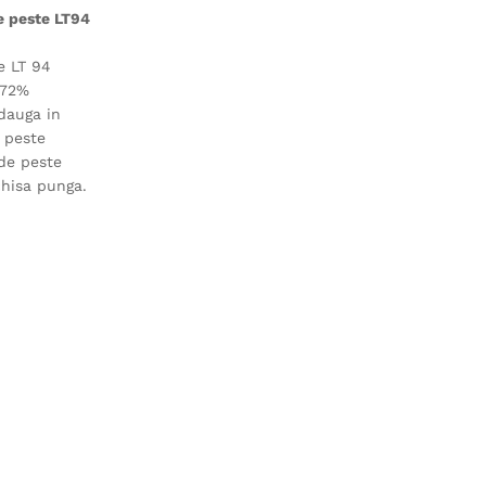
e peste LT94
e LT 94
 72%
adauga in
e peste
 de peste
chisa punga.