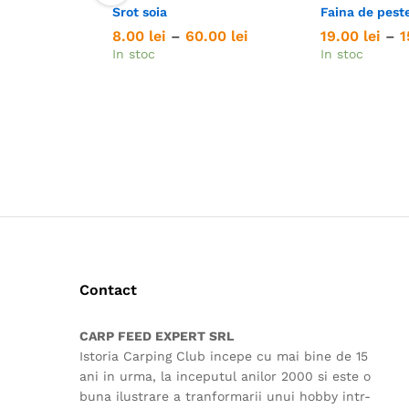
Srot soia
Faina de pest
Interval
8.00
8.00
lei
lei
–
60.00
60.00
lei
lei
19.00
19.00
lei
lei
–
1
1
de
In stoc
In stoc
prețuri:
8.00 lei
până
la
60.00 lei
Contact
CARP FEED EXPERT SRL
Istoria Carping Club incepe cu mai bine de 15
ani in urma, la inceputul anilor 2000 si este o
buna ilustrare a tranformarii unui hobby intr-