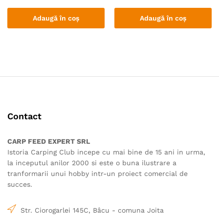
Adaugă în coș
Adaugă în coș
Contact
CARP FEED EXPERT SRL
Istoria Carping Club incepe cu mai bine de 15 ani in urma,
la inceputul anilor 2000 si este o buna ilustrare a
tranformarii unui hobby intr-un proiect comercial de
succes.
Str. Ciorogarlei 145C, Bâcu - comuna Joita