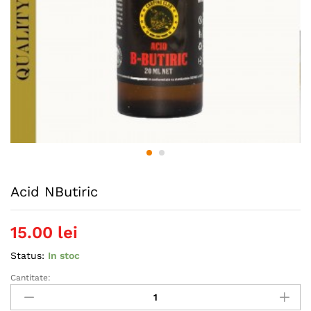
Acid NButiric
15.00
lei
Status:
In stoc
Cantitate:
Acid
NButiric
quantity