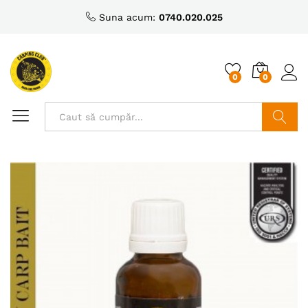
Suna acum:
0740.020.025
0
0
Caută