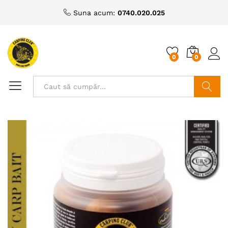
Suna acum:
0740.020.025
0
0
Caută