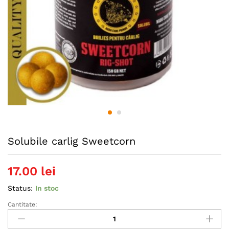
Solubile carlig Sweetcorn
17.00
lei
Status:
In stoc
Cantitate:
Solubile
carlig
Sweetcorn