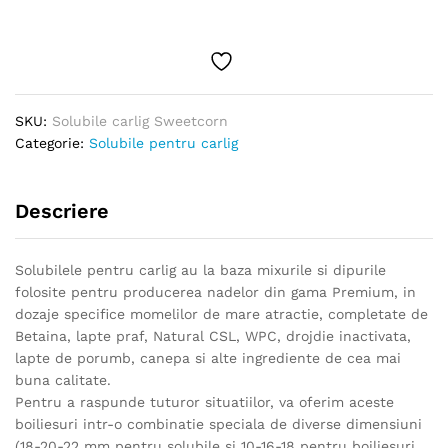
quantity
SKU:
Solubile carlig Sweetcorn
Categorie:
Solubile pentru carlig
Descriere
Solubilele pentru carlig au la baza mixurile si dipurile
folosite pentru producerea nadelor din gama Premium, in
dozaje specifice momelilor de mare atractie, completate de
Betaina, lapte praf, Natural CSL, WPC, drojdie inactivata,
lapte de porumb, canepa si alte ingrediente de cea mai
buna calitate.
Pentru a raspunde tuturor situatiilor, va oferim aceste
boiliesuri intr-o combinatie speciala de diverse dimensiuni
(18-20-22 mm pentru solubile si 10-16-18 pentru boiliesuri