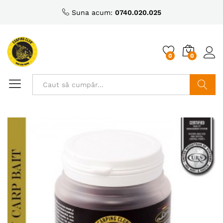
Suna acum:
0740.020.025
0
0
Caută