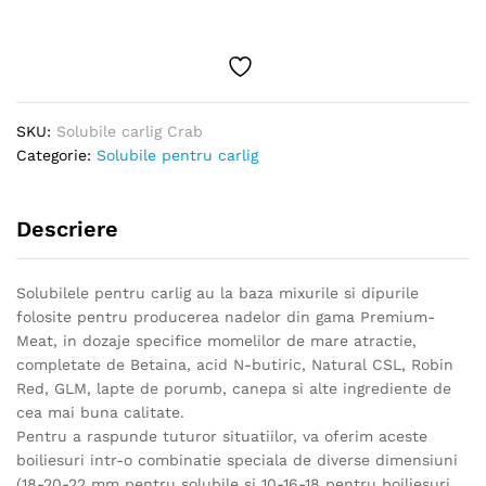
quantity
SKU:
Solubile carlig Crab
Categorie:
Solubile pentru carlig
Descriere
Solubilele pentru carlig au la baza mixurile si dipurile
folosite pentru producerea nadelor din gama Premium-
Meat, in dozaje specifice momelilor de mare atractie,
completate de Betaina, acid N-butiric, Natural CSL, Robin
Red, GLM, lapte de porumb, canepa si alte ingrediente de
cea mai buna calitate.
Pentru a raspunde tuturor situatiilor, va oferim aceste
boiliesuri intr-o combinatie speciala de diverse dimensiuni
(18-20-22 mm pentru solubile si 10-16-18 pentru boiliesuri