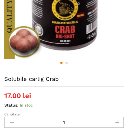
Solubile carlig Crab
17.00
lei
Status:
In stoc
Cantitate:
Solubile
carlig
Crab