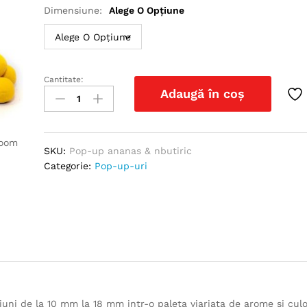
Dimensiune:
Alege O Opțiune
Cantitate:
Pop-
Adaugă în coș
up
ananas
&
zoom
nbutiric
SKU:
Pop-up ananas & nbutiric
quantity
Categorie:
Pop-up-uri
siuni de la 10 mm la 18 mm intr-o paleta viariata de arome si culo