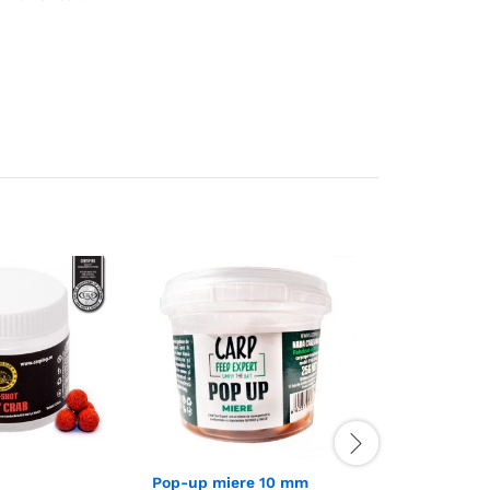
Pop-up miere 10 mm
Pop-up swe