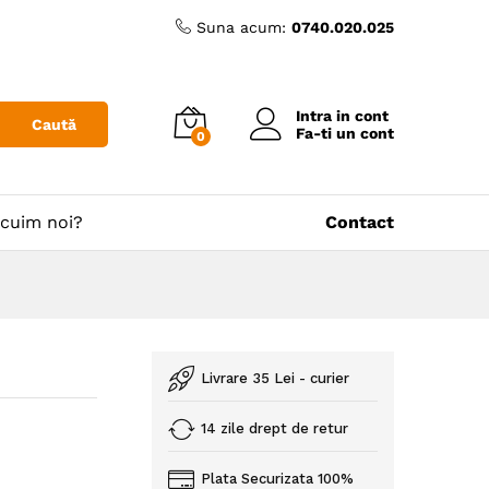
Suna acum:
0740.020.025
Intra in cont
Caută
Fa-ti un cont
0
cuim noi?
Contact
Livrare 35 Lei - curier
14 zile drept de retur
Plata Securizata 100%