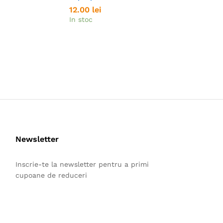
12.00
12.00
lei
lei
15.00
15.00
lei
lei
In stoc
In stoc
Newsletter
Inscrie-te la newsletter pentru a primi
cupoane de reduceri