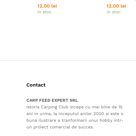
12.00
12.00
lei
lei
12.00
12.00
lei
lei
In stoc
In stoc
Contact
CARP FEED EXPERT SRL
Istoria Carping Club incepe cu mai bine de 15
ani in urma, la inceputul anilor 2000 si este o
buna ilustrare a tranformarii unui hobby intr-
un proiect comercial de succes.