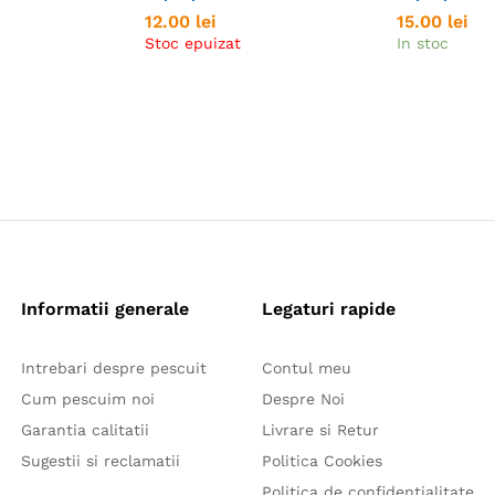
12.00
12.00
lei
lei
15.00
15.00
lei
lei
Stoc epuizat
In stoc
Informatii generale
Legaturi rapide
Intrebari despre pescuit
Contul meu
Cum pescuim noi
Despre Noi
Garantia calitatii
Livrare si Retur
Sugestii si reclamatii
Politica Cookies
Politica de confidentialitate