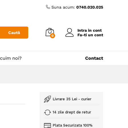
Suna acum:
0740.020.025
Intra in cont
Caută
Fa-ti un cont
0
cuim noi?
Contact
Livrare 35 Lei - curier
14 zile drept de retur
Plata Securizata 100%