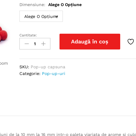
Dimensiune:
Alege O Opțiune
Cantitate:
Pop-
Adaugă în coș
up
capsuna
quantity
zoom
SKU:
Pop-up capsuna
Categorie:
Pop-up-uri
siuni de la 10 mm la 16 mm intr-o paleta viariata de arome si culo