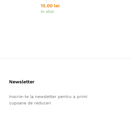
15.00
15.00
lei
lei
12.00
12.00
lei
lei
In stoc
Stoc epuiza
Newsletter
Inscrie-te la newsletter pentru a primi
cupoane de reduceri