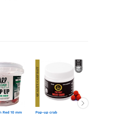
n Red 10 mm
Pop-up crab
Pop-up ana