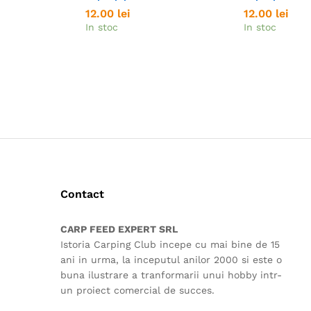
12.00
12.00
lei
lei
12.00
12.00
lei
lei
In stoc
In stoc
Contact
CARP FEED EXPERT SRL
Istoria Carping Club incepe cu mai bine de 15
ani in urma, la inceputul anilor 2000 si este o
buna ilustrare a tranformarii unui hobby intr-
un proiect comercial de succes.