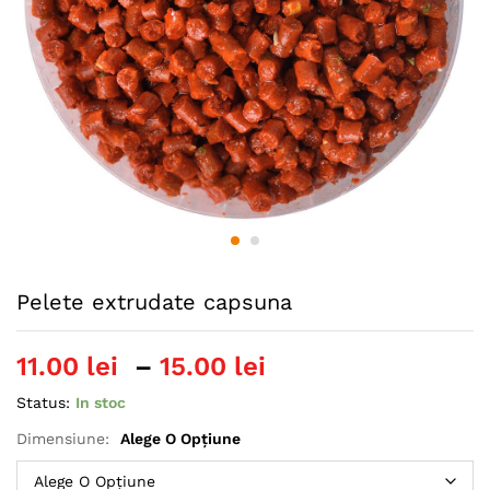
Pelete extrudate capsuna
Interval
11.00
lei
–
15.00
lei
de
Status:
In stoc
prețuri:
11.00 lei
Dimensiune:
Alege O Opțiune
până