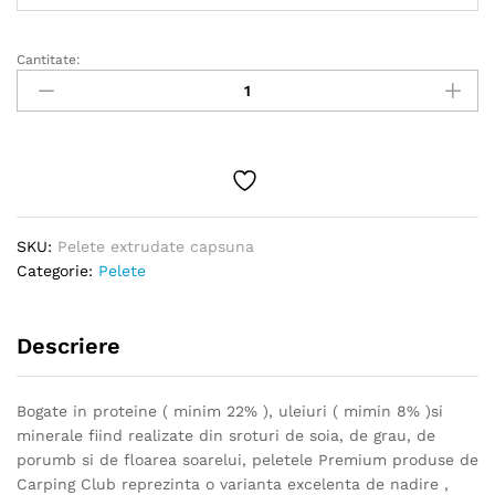
la
15.00 lei
Cantitate:
Pelete
extrudate
capsuna
quantity
SKU:
Pelete extrudate capsuna
Categorie:
Pelete
Descriere
Bogate in proteine ( minim 22% ), uleiuri ( mimin 8% )si
minerale fiind realizate din sroturi de soia, de grau, de
porumb si de floarea soarelui, peletele Premium produse de
Carping Club reprezinta o varianta excelenta de nadire ,