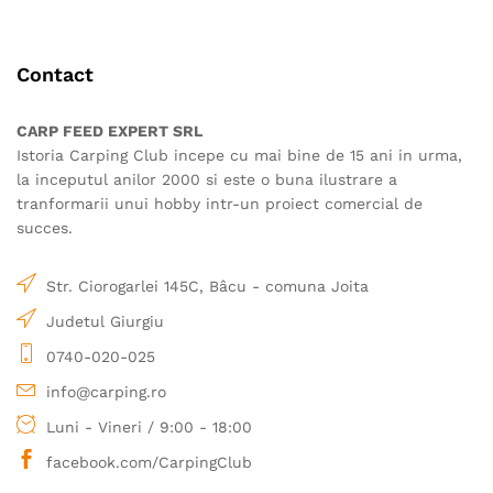
multe
variații.
variații.
Opțiunile
Opțiunile
pot
Contact
pot
fi
fi
alese
alese
în
CARP FEED EXPERT SRL
în
pagina
Istoria Carping Club incepe cu mai bine de 15 ani in urma,
pagina
produsului.
la inceputul anilor 2000 si este o buna ilustrare a
produsului.
tranformarii unui hobby intr-un proiect comercial de
succes.
Str. Ciorogarlei 145C, Bâcu - comuna Joita
Judetul Giurgiu
0740-020-025
info@carping.ro
Luni - Vineri / 9:00 - 18:00
facebook.com/CarpingClub