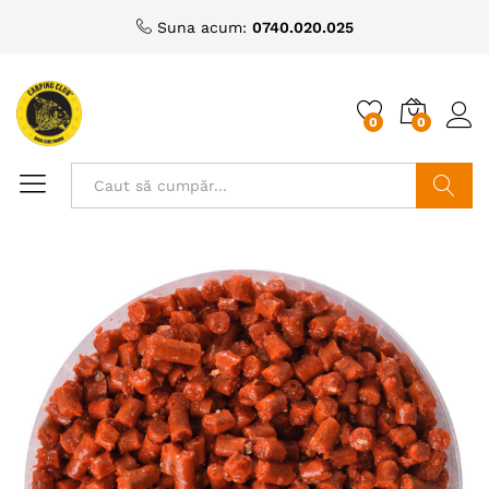
Suna acum:
0740.020.025
0
0
Caută