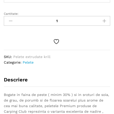
la
17.00 lei
Cantitate:
Pelete
extrudate
krill
quantity
SKU:
Pelete extrudate krill
Categorie:
Pelete
Descriere
Bogate in faina de peste ( minim 30% ) si in sroturi de soia,
de grau, de porumb si de floarea soarelui plus arome de
cea mai buna calitate, peletele Premium produse de
Carping Club reprezinta o varianta excelenta de nadire ,