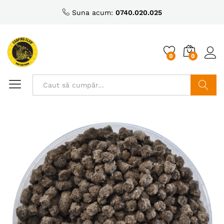
Suna acum:
0740.020.025
0
0
Caută