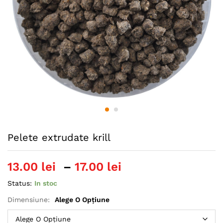
Pelete extrudate krill
Interval
13.00
lei
–
17.00
lei
de
Status:
In stoc
prețuri:
13.00 lei
Dimensiune:
Alege O Opțiune
până