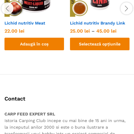
Lichid nutritiv Meat
Lichid nutritiv Brandy Link
Interval
22.00
lei
25.00
lei
–
45.00
lei
de
prețuri:
Adaugă în coș
Selectează opțiunile
25.00 le
până
Acest
la
45.00 le
produs
are
mai
multe
variații.
Opțiunile
Contact
pot
fi
alese
CARP FEED EXPERT SRL
în
Istoria Carping Club incepe cu mai bine de 15 ani in urma,
pagina
la inceputul anilor 2000 si este o buna ilustrare a
produsului.
tranformarii unui hobby intr-un proiect comercial de