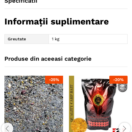
Specificatii
Informații suplimentare
Greutate
1 kg
Produse din aceeasi categorie
-
25
%
-
20
%