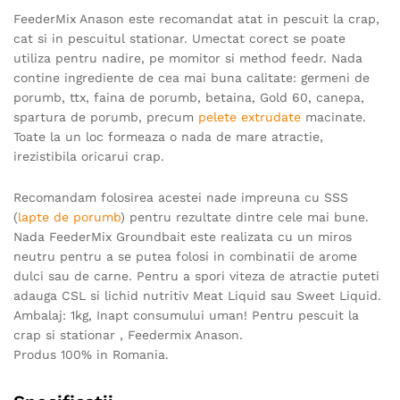
FeederMix Anason este recomandat atat in pescuit la crap,
cat si in pescuitul stationar. Umectat corect se poate
utiliza pentru nadire, pe momitor si method feedr. Nada
contine ingrediente de cea mai buna calitate: germeni de
porumb, ttx, faina de porumb, betaina, Gold 60, canepa,
spartura de porumb, precum
pelete extrudate
macinate.
Toate la un loc formeaza o nada de mare atractie,
irezistibila oricarui crap.
Recomandam folosirea acestei nade impreuna cu SSS
(
lapte de porumb
) pentru rezultate dintre cele mai bune.
Nada FeederMix Groundbait este realizata cu un miros
neutru pentru a se putea folosi in combinatii de arome
dulci sau de carne. Pentru a spori viteza de atractie puteti
adauga CSL si lichid nutritiv Meat Liquid sau Sweet Liquid.
Ambalaj: 1kg, Inapt consumului uman! Pentru pescuit la
crap si stationar , Feedermix Anason.
Produs 100% in Romania.