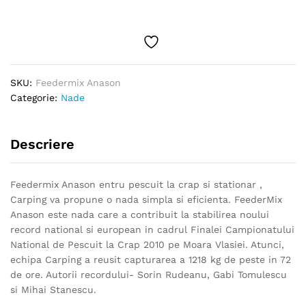
SKU:
Feedermix Anason
Categorie:
Nade
Descriere
Feedermix Anason entru pescuit la crap si stationar ,
Carping va propune o nada simpla si eficienta. FeederMix
Anason este nada care a contribuit la stabilirea noului
record national si european in cadrul Finalei Campionatului
National de Pescuit la Crap 2010 pe Moara Vlasiei. Atunci,
echipa Carping a reusit capturarea a 1218 kg de peste in 72
de ore. Autorii recordului- Sorin Rudeanu, Gabi Tomulescu
si Mihai Stanescu.