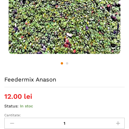
Feedermix Anason
12.00
lei
Status:
In stoc
Cantitate:
Feedermix
Anason
quantity