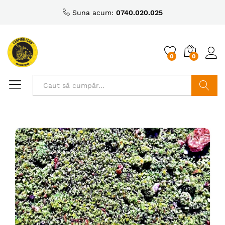
Suna acum:
0740.020.025
0
0
Caută