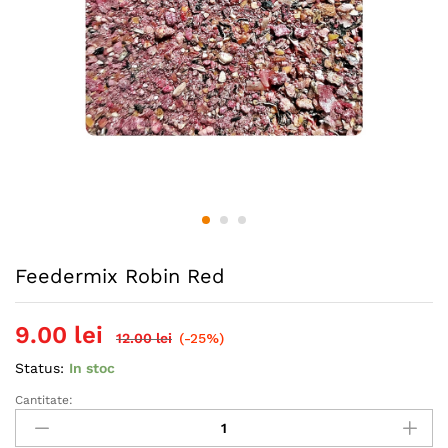
Feedermix Robin Red
9.00
lei
12.00
lei
(-25%)
Status:
In stoc
Cantitate:
Feedermix
Robin
Red