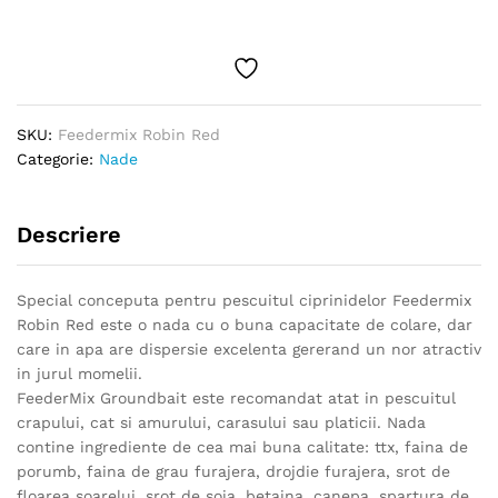
quantity
SKU:
Feedermix Robin Red
Categorie:
Nade
Descriere
Special conceputa pentru pescuitul ciprinidelor Feedermix
Robin Red este o nada cu o buna capacitate de colare, dar
care in apa are dispersie excelenta gererand un nor atractiv
in jurul momelii.
FeederMix Groundbait este recomandat atat in pescuitul
crapului, cat si amurului, carasului sau platicii. Nada
contine ingrediente de cea mai buna calitate: ttx, faina de
porumb, faina de grau furajera, drojdie furajera, srot de
floarea soarelui, srot de soia, betaina, canepa, spartura de