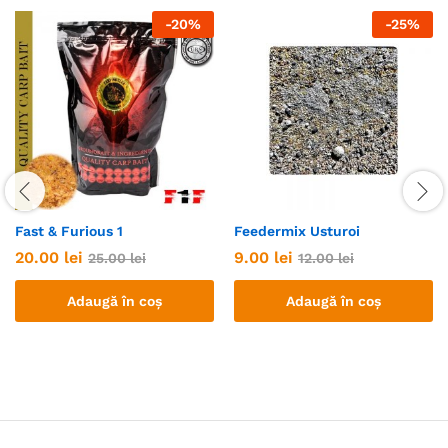
-
20
%
-
25
%
Fast & Furious 1
Feedermix Usturoi
20.00
lei
9.00
lei
25.00
lei
12.00
lei
Adaugă în coș
Adaugă în coș