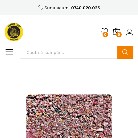
Suna acum:
0740.020.025
0
0
Caută