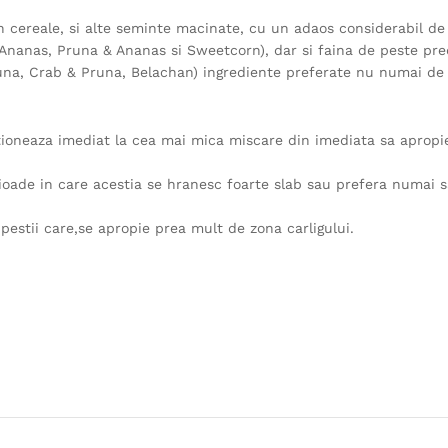
din cereale, si alte seminte macinate, cu un adaos considerabil de
& Ananas, Pruna & Ananas si Sweetcorn), dar si faina de peste pre
na, Crab & Pruna, Belachan) ingrediente preferate nu numai de c
tioneaza imediat la cea mai mica miscare din imediata sa apropi
erioade in care acestia se hranesc foarte slab sau prefera numai 
estii care,se apropie prea mult de zona carligului.