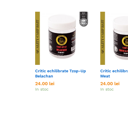
Critic echilibrate Tzop-Up
Critic echilib
Belachan
Meat
24.00
24.00
lei
lei
24.00
24.00
lei
lei
In stoc
In stoc