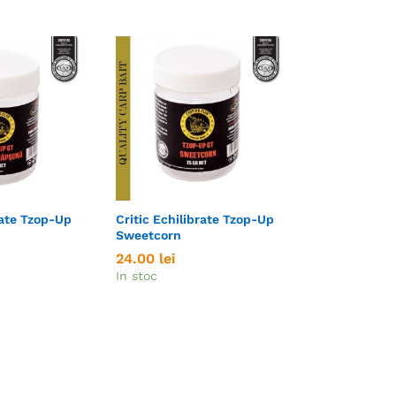
rate Tzop-Up
Critic Echilibrate Tzop-Up
Sweetcorn
24.00
24.00
lei
lei
In stoc