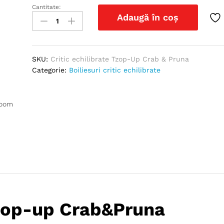
Cantitate:
Critic
Adaugă în coș
echilibrate
Tzop-
Up
Crab
SKU:
Critic echilibrate Tzop-Up Crab & Pruna
&
Categorie:
Boiliesuri critic echilibrate
Pruna
quantity
zoom
 Tzop-up Crab&Pruna