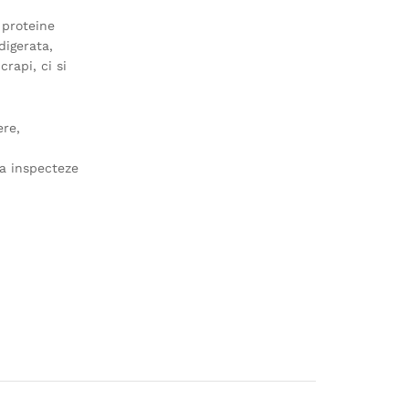
 proteine
digerata,
rapi, ci si
ere,
sa inspecteze