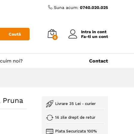
Suna acum:
0740.020.025
Intra in cont
Caută
Fa-ti un cont
0
cuim noi?
Contact
& Pruna
Livrare 35 Lei - curier
14 zile drept de retur
Plata Securizata 100%