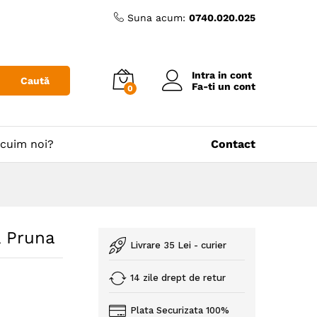
Suna acum:
0740.020.025
Intra in cont
Caută
Fa-ti un cont
0
cuim noi?
Contact
& Pruna
Livrare 35 Lei - curier
14 zile drept de retur
Plata Securizata 100%