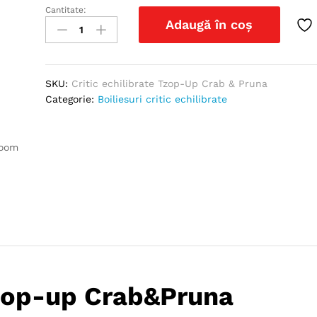
Cantitate:
Critic
Adaugă în coș
echilibrate
Tzop-
Up
Crab
SKU:
Critic echilibrate Tzop-Up Crab & Pruna
&
Categorie:
Boiliesuri critic echilibrate
Pruna
quantity
zoom
 Tzop-up Crab&Pruna