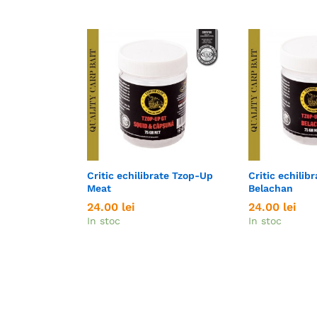
Critic echilibrate Tzop-Up
Critic echilib
Meat
Belachan
24.00
24.00
lei
lei
24.00
24.00
lei
lei
In stoc
In stoc