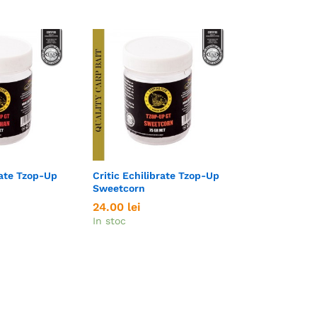
rate Tzop-Up
Critic Echilibrate Tzop-Up
Sweetcorn
24.00
24.00
lei
lei
In stoc