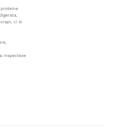
 proteine
digerata,
rapi, ci si
ere,
sa inspecteze