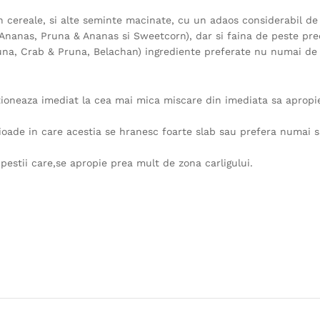
din cereale, si alte seminte macinate, cu un adaos considerabil de
& Ananas, Pruna & Ananas si Sweetcorn), dar si faina de peste pre
na, Crab & Pruna, Belachan) ingrediente preferate nu numai de c
tioneaza imediat la cea mai mica miscare din imediata sa apropi
erioade in care acestia se hranesc foarte slab sau prefera numai 
estii care,se apropie prea mult de zona carligului.