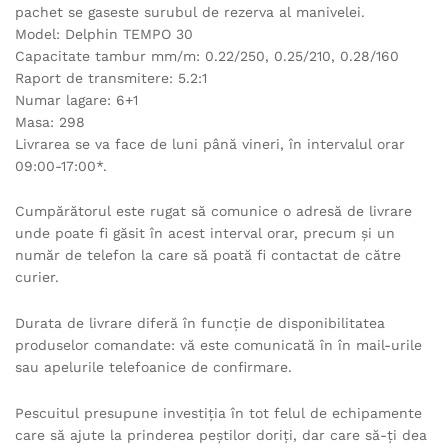
pachet se gaseste surubul de rezerva al manivelei.
Model: Delphin TEMPO 30
Capacitate tambur mm/m: 0.22/250, 0.25/210, 0.28/160
Raport de transmitere: 5.2:1
Numar lagare: 6+1
Masa: 298
Livrarea se va face de luni până vineri, în intervalul orar
09:00-17:00*.
Cumpărătorul este rugat să comunice o adresă de livrare
unde poate fi găsit în acest interval orar, precum şi un
număr de telefon la care să poată fi contactat de către
curier.
Durata de livrare diferă în funcție de disponibilitatea
produselor comandate: vă este comunicată în în mail-urile
sau apelurile telefoanice de confirmare.
Pescuitul presupune investiția în tot felul de echipamente
care să ajute la prinderea peștilor doriți, dar care să-ți dea