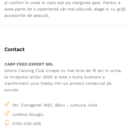
și confort în orele în care ești pe marginea apei. Pentru a
avea parte de o experiență cât mai plăcută, alege-ți cu grijă
accesoriile de pescuit.
Contact
CARP FEED EXPERT SRL
Istoria Carping Club incepe cu mai bine de 15 ani in urma,
la inceputul anilor 2000 si este o buna ilustrare a
tranformarii unui hobby intr-un proiect comercial de
succes.
Str. Ciorogarlei 145C, Bâcu - comuna Joita
Judetul Giurgiu
0740-020-025