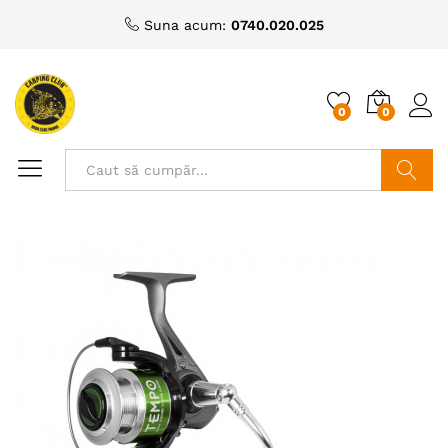
Suna acum:
0740.020.025
0
0
Caută