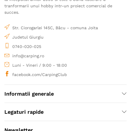
produsului.
tranformarii unui hobby intr-un proiect comercial de
succes.
Str. Ciorogarlei 145C, Bâcu - comuna Joita
Judetul Giurgiu
0740-020-025
info@carping.ro
Luni - Vineri / 9:00 - 18:00
facebook.com/CarpingClub
Informatii generale
Legaturi rapide
Newsletter