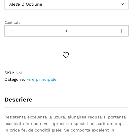
Cantitate:
Monofilament
Delphin
TOKYO
/
verde
fluo,
300
m
SKU:
N/A
quantity
Categorie:
Fire principale
Descriere
Rezistenta excelenta la uzura, alungirea redusa si portanta
excelenta in nod o vor aprecia in special pescarii de crap,
in orice fel de conditii grele. Se comporta excelent in