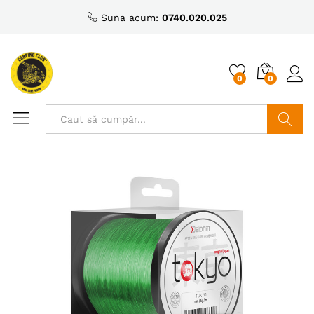
Suna acum:
0740.020.025
0
0
Caută