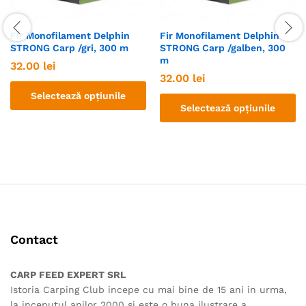
Fir Monofilament Delphin
Fir Monofilament Delphin
STRONG Carp /gri, 300 m
STRONG Carp /galben, 300
m
32.00
lei
32.00
lei
Selectează opțiunile
Selectează opțiunile
Acest
Acest
produs
produs
are
are
mai
mai
multe
multe
variații.
variații.
Opțiunile
Opțiunile
pot
pot
fi
Contact
fi
alese
alese
în
CARP FEED EXPERT SRL
în
pagina
Istoria Carping Club incepe cu mai bine de 15 ani in urma,
pagina
produsului.
la inceputul anilor 2000 si este o buna ilustrare a