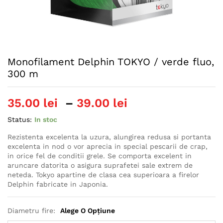
Monofilament Delphin TOKYO / verde fluo,
300 m
Interval
35.00
lei
–
39.00
lei
de
Status:
In stoc
prețuri:
35.00 lei
Rezistenta excelenta la uzura, alungirea redusa si portanta
excelenta in nod o vor aprecia in special pescarii de crap,
până
in orice fel de conditii grele. Se comporta excelent in
la
aruncare datorita o asigura suprafetei sale extrem de
39.00 lei
neteda. Tokyo apartine de clasa cea superioara a firelor
Delphin fabricate in Japonia.
Diametru fire:
Alege O Opțiune