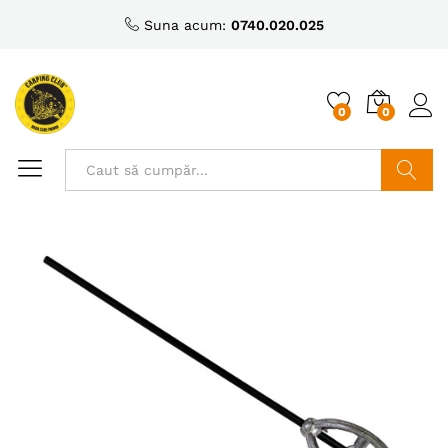
Suna acum:
0740.020.025
0
0
Caută