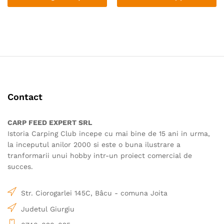
până
Acest
la
24.00 le
produs
are
mai
multe
variații.
Opțiunile
pot
Contact
fi
alese
în
CARP FEED EXPERT SRL
pagina
Istoria Carping Club incepe cu mai bine de 15 ani in urma,
produsului.
la inceputul anilor 2000 si este o buna ilustrare a
tranformarii unui hobby intr-un proiect comercial de
succes.
Str. Ciorogarlei 145C, Bâcu - comuna Joita
Judetul Giurgiu