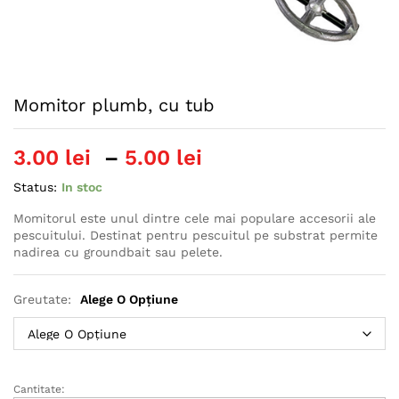
Momitor plumb, cu tub
Interval
3.00
lei
–
5.00
lei
de
Status:
In stoc
prețuri:
3.00 lei
Momitorul este unul dintre cele mai populare accesorii ale
pescuitului. Destinat pentru pescuitul pe substrat permite
până
nadirea cu groundbait sau pelete.
la
5.00 lei
Greutate:
Alege O Opțiune
Cantitate:
Momitor