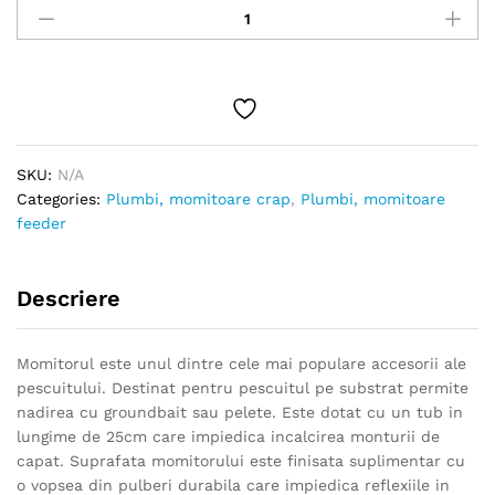
plumb,
cu
tub
quantity
SKU:
N/A
Categories:
Plumbi, momitoare crap
,
Plumbi, momitoare
feeder
Descriere
Momitorul este unul dintre cele mai populare accesorii ale
pescuitului. Destinat pentru pescuitul pe substrat permite
nadirea cu groundbait sau pelete. Este dotat cu un tub in
lungime de 25cm care impiedica incalcirea monturii de
capat. Suprafata momitorului este finisata suplimentar cu
o vopsea din pulberi durabila care impiedica reflexiile in