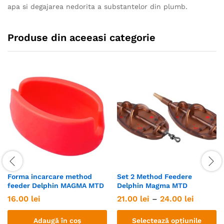
apa si degajarea nedorita a substantelor din plumb.
Produse din aceeasi categorie
Forma incarcare method
Set 2 Method Feedere
feeder Delphin MAGMA MTD
Delphin Magma MTD
Interval
16.00
lei
21.00
lei
–
24.00
lei
de
prețuri:
Adaugă în coș
Selectează opțiunile
21.00 le