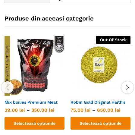
Produse din aceeasi categorie
Out Of Stock
Mix boilies Premium Meat
Robin Gold Original Haith’s
Interval
Interv
39.00
lei
–
350.00
lei
75.00
lei
–
650.00
lei
de
de
prețuri:
prețur
Selectează opțiunile
Selectează opțiunile
39.00 lei
75.00 
până
până
Acest
Acest
la
la