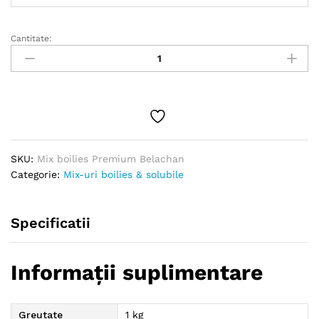
la
350.00 lei
Cantitate:
Mix
boilies
Premium
Belachan
quantity
SKU:
Mix boilies Premium Belachan
Categorie:
Mix-uri boilies & solubile
Specificatii
Informații suplimentare
Greutate
1 kg