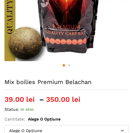
Mix boilies Premium Belachan
Interval
39.00
lei
–
350.00
lei
de
Status:
In stoc
prețuri:
39.00 lei
Cantitate:
Alege O Opțiune
până