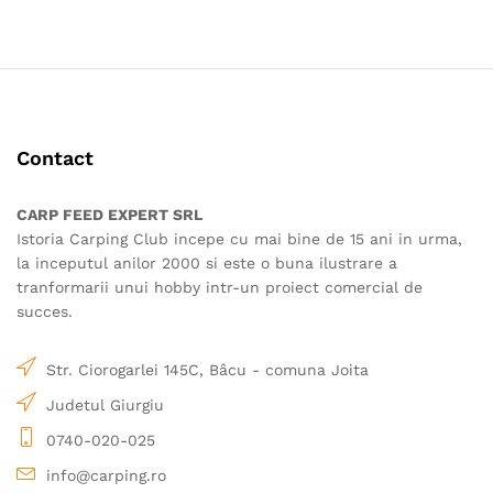
350.00 lei
650.00
produs
produs
are
are
mai
mai
multe
multe
variații.
variații.
Opțiunile
Opțiunile
Contact
pot
pot
fi
fi
alese
alese
CARP FEED EXPERT SRL
în
în
Istoria Carping Club incepe cu mai bine de 15 ani in urma,
pagina
pagina
la inceputul anilor 2000 si este o buna ilustrare a
produsului.
produsului.
tranformarii unui hobby intr-un proiect comercial de
succes.
Str. Ciorogarlei 145C, Bâcu - comuna Joita
Judetul Giurgiu
0740-020-025
info@carping.ro