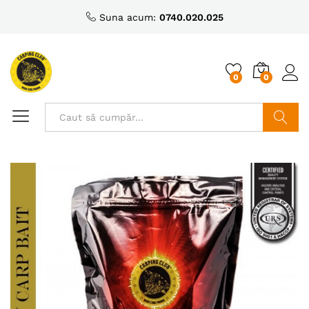
Suna acum:
0740.020.025
0
0
Caută